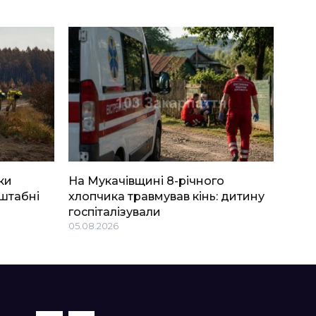
ки
На Мукачівщині 8-річного
штабні
хлопчика травмував кінь: дитину
госпіталізували
05.08.2026