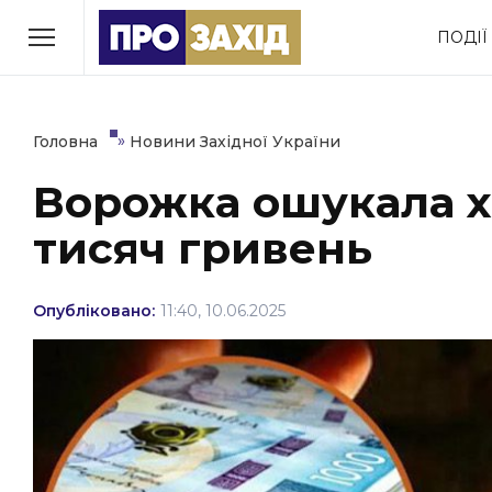
Перейти
ПОДІЇ
до
РУБРИКИ
вмісту
Економіка
Здоров’я
»
Головна
Новини Західної України
Ворожка ошукала х
Політика
Соціум
тисяч гривень
Втрачений Ужгород
(відеоверсія)
Опубліковано:
11:40, 10.06.2025
ЗАКАРПАТСЬКІ НОВИНИ