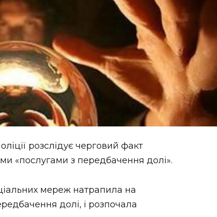
ліції розслідує черговий факт
ими «послугами з передбачення долі».
оціальних мереж натрапила на
редбачення долі, і розпочала