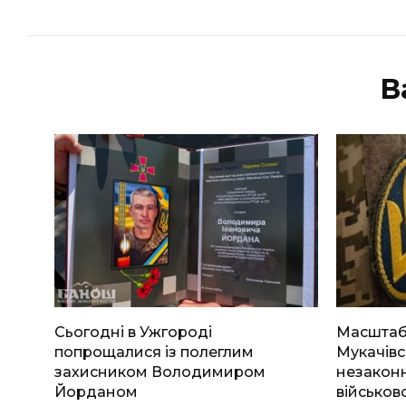
В
Сьогодні в Ужгороді
Масштабн
попрощалися із полеглим
Мукачівс
захисником Володимиром
незаконн
Йорданом
військов