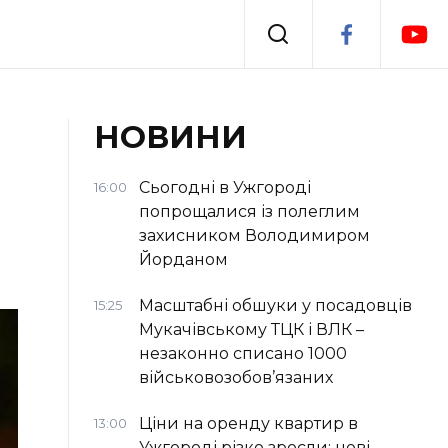
Події
НОВИНИ
я
Втрачений Ужгород
Сьогодні в Ужгороді
16:00
попрощалися із полеглим
захисником Володимиром
Йорданом
Масштабні обшуки у посадовців
15:25
Мукачівському ТЦК і ВЛК –
незаконно списано 1000
військовозобов’язаних
Ціни на оренду квартир в
13:00
Ужгороді різко зросли: нові