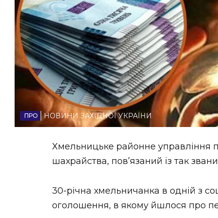
НОВИНИ ЗАХІДНОЇ УКРАЇНИ
ФОТО
ВІДЕО
НОВИНИ ЗАХІДНОЇ УКРАЇНИ
Хмельницьке районне управління по
шахрайства, пов’язаний із так зван
30-річна хмельничанка в одній з с
оголошення, в якому йшлося про пе