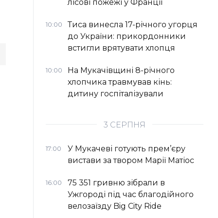
лісові пожежі у Франції
Тиса винесла 17-річного угорця
10:00
до України: прикордонники
встигли врятувати хлопця
На Мукачівщині 8-річного
10:00
хлопчика травмував кінь:
дитину госпіталізували
3 СЕРПНЯ
У Мукачеві готують прем’єру
17:00
вистави за твором Марії Матіос
75 351 гривню зібрали в
16:00
Ужгороді під час благодійного
велозаїзду Big Сity Ride