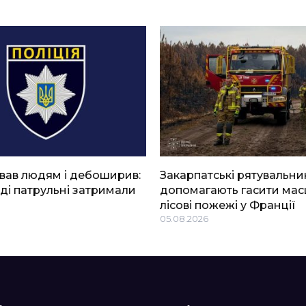
вав людям і дебоширив:
Закарпатські рятувальни
ді патрульні затримали
допомагають гасити мас
лісові пожежі у Франції
05.08.2026