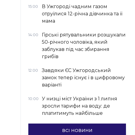
В Ужгороді чадним газом
15:00
отруїлися 12-річна дівчинка та її
мама
Гірські рятувальники розшукали
14:00
50-річного чоловіка, який
заблукав під час збирання
грибів
Завдяки ЄС Ужгородський
12:00
замок тепер існує і в цифровому
варіанті
У низці міст України з 1 липня
10:00
зросли тарифи на воду: де
платитимуть найбільше
ВСІ НОВИНИ