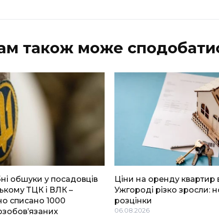
ам також може сподобати
і обшуки у посадовців
Ціни на оренду квартир 
ькому ТЦК і ВЛК –
Ужгороді різко зросли: н
о списано 1000
розцінки
озобов’язаних
06.08.2026