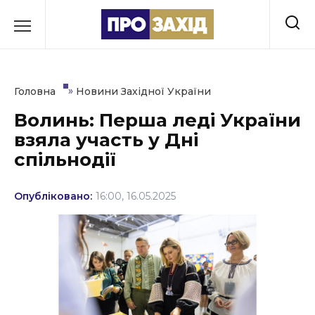
Перейти
до
РУБРИКИ
вмісту
Економіка
»
Головна
Новини Західної України
Здоров’я
Волинь: Перша леді України
взяла участь у Дні
Культура
спільнодії
Освіта
Опубліковано:
16:00, 16.05.2025
Події
Політика
Соціум
Спорт