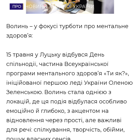
НОВИНИ ЗАХІДНОЇ УКРАЇНИ
Стиль життя
Втрачений Ужгород
Волинь – у фокусі турботи про ментальне
здоров’я:
Втрачений Ужгород (відеоверсія)
15 травня у Луцьку відбувся День
спільнодії, частина Всеукраїнської
ЗАКАРПАТСЬКІ НОВИНИ
програми ментального здоров’я «Ти як?»,
ініційованої першою леді України Оленою
Зеленською. Волинь стала однією з
НОВИНИ ЗАХІДНОЇ УКРАЇНИ
локацій, де ця подія відбулася особливо
емоційно й глибоко, з акцентом на
ФОТО
відновлення через прості, але важливі
для речі: спілкування, творчість, обійми,
пошук власних сенсів.