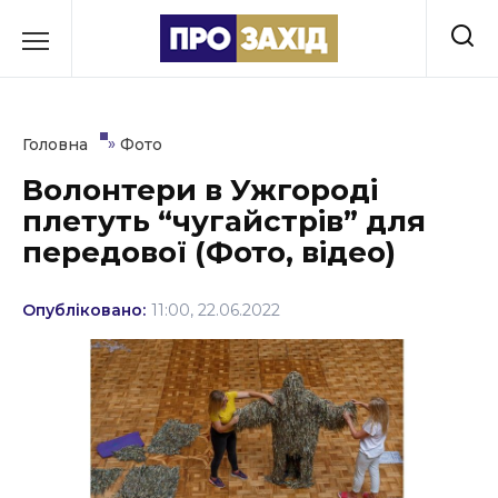
Перейти
до
РУБРИКИ
вмісту
Економіка
»
Головна
Фото
Здоров’я
Волонтери в Ужгороді
плетуть “чугайстрів” для
Культура
передової (Фото, відео)
Освіта
Опубліковано:
11:00, 22.06.2022
Події
Політика
Соціум
Спорт