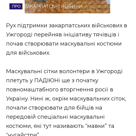
ЗАКАРПАТСЬКІ НОВИНИ
Стиль життя
Втрачений Ужгород
Рух підтримки закарпатських військових в
Ужгороді перейняв ініціативу тячівців і
Втрачений Ужгород (відеоверсія)
почав створювати маскувальні костюми
для військових.
ЗАКАРПАТСЬКІ НОВИНИ
Маскувальні сітки волонтери в Ужгороді
плетуть у ПАДІЮНі ще з початку
повномаштабного вторгнення росії в
НОВИНИ ЗАХІДНОЇ УКРАЇНИ
Україну. Нині ж, окрім маскувальних сіток,
почали створювати для бійців на
ФОТО
передовій спеціальні маскувальні
костюми, які тут називають “мавки” та
“чугайстри”.