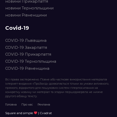
новини Прикарпаття
новини Тернопільщини
новини Рівненщини
Covid-19
COVID-19 Львівщина
COVID-19 Закарпаття
COVID-19 Прикарпаття
COVID-19 Тернопільщина
COVID-19 Рівненщина
Всі права застережено. Повне або часткове використання матеріалів
інтернет-видання «ПроЗахід» дозволяється тільки за умови активного,
прямого, відкритого для пошукових систем гіперпосилання на
конкретну новину чи матеріал та згадки першоджерела не нижче
другого абзацу тексту.
Головна
Про нас
Реклама
Square and simple
| Cvadrat