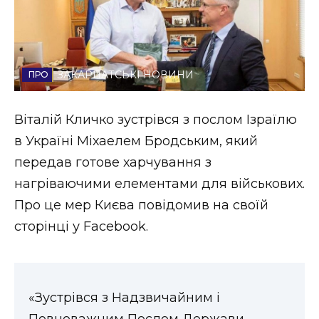
Стиль життя
Втрачений Ужгород
ЗАКАРПАТСЬКІ НОВИНИ
Втрачений Ужгород (відеоверсія)
Віталій Кличко зустрівся з послом Ізраїлю
в Україні Міхаелем Бродським, який
ЗАКАРПАТСЬКІ НОВИНИ
передав готове харчування з
нагріваючими елементами для військових.
Про це мер Києва повідомив на своїй
НОВИНИ ЗАХІДНОЇ УКРАЇНИ
сторінці у Facebook.
ФОТО
«Зустрівся з Надзвичайним і
Повноважним Послом Держави