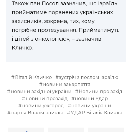
Також пан Посол зазначив, що Ізраїль
прийматиме поранених українських
захисників, зокрема, тих, кому
потрібне протезування. Прийматимуть
і дітей з онкологією», – зазначив
Кличко.
Віталій Кличко
зустріч з послом Ізраїлю
новини закарпаття
новини західної україни
Новини про захід
новини прозахід
новини Удар
новини ужгород
новини україни
партія Віталія кличка
УДАР Віталія Кличка