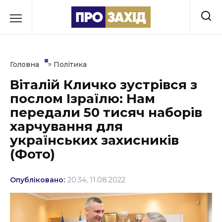
Перейти
до
РУБРИКИ
вмісту
Економіка
»
Головна
Політика
Здоров’я
Віталій Кличко зустрівся з
послом Ізраїлю: Нам
Культура
передали 50 тисяч наборів
Освіта
харчування для
українських захисників
Події
(Фото)
Політика
Опубліковано:
20:34, 11.08.2022
Соціум
Спорт