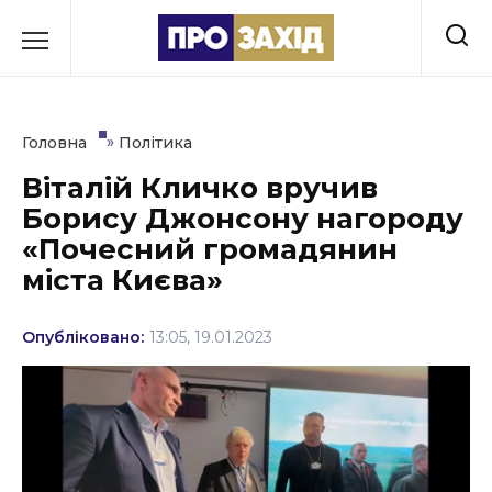
Перейти
до
РУБРИКИ
вмісту
Економіка
»
Головна
Політика
Здоров’я
Віталій Кличко вручив
Борису Джонсону нагороду
Культура
«Почесний громадянин
Освіта
міста Києва»
Події
Опубліковано:
13:05, 19.01.2023
Політика
Соціум
Спорт