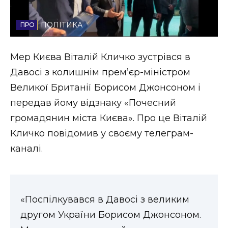
Стиль життя
ПОЛІТИКА
Втрачений Ужгород
Мер Києва Віталій Кличко зустрівся в
Втрачений Ужгород (відеоверсія)
Давосі з колишнім прем’єр-міністром
Великої Британії Борисом Джонсоном і
передав йому відзнаку «Почесний
ЗАКАРПАТСЬКІ НОВИНИ
громадянин міста Києва». Про це Віталій
Кличко повідомив у своєму телеграм-
каналі.
НОВИНИ ЗАХІДНОЇ УКРАЇНИ
ФОТО
«Поспілкувався в Давосі з великим
другом України Борисом Джонсоном.