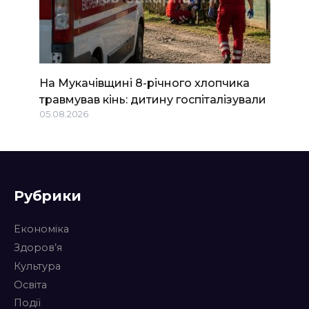
На Мукачівщині 8-річного хлопчика
травмував кінь: дитину госпіталізували
05.08.2026
Рубрики
Економіка
Здоров’я
Культура
Освіта
Події