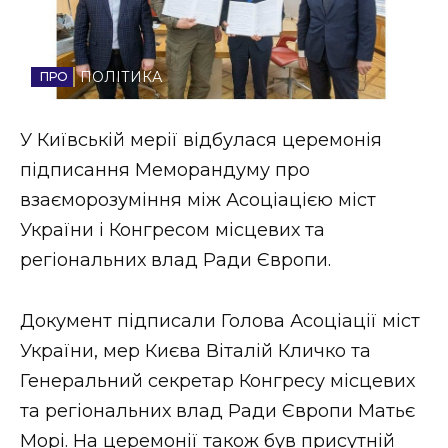
Стиль життя
Втрачений Ужгород
ПОЛІТИКА
Втрачений Ужгород (відеоверсія)
У Київській мерії відбулася церемонія
підписання Меморандуму про
взаєморозуміння між Асоціацією міст
ЗАКАРПАТСЬКІ НОВИНИ
України і Конгресом місцевих та
регіональних влад Ради Європи.
НОВИНИ ЗАХІДНОЇ УКРАЇНИ
Документ підписали Голова Асоціації міст
України, мер Києва Віталій Кличко та
ФОТО
Генеральний секретар Конгресу місцевих
та регіональних влад Ради Європи Матьє
Морі. На церемонії також був присутній