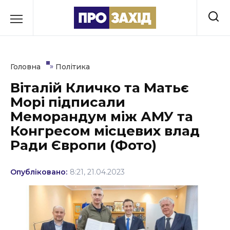
Перейти
до
РУБРИКИ
вмісту
Економіка
»
Головна
Політика
Здоров’я
Віталій Кличко та Матьє
Морі підписали
Культура
Меморандум між АМУ та
Освіта
Конгресом місцевих влад
Ради Європи (Фото)
Події
Політика
Опубліковано:
8:21, 21.04.2023
Соціум
Спорт