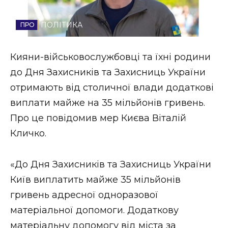
Стиль життя
ПОЛІТИКА
Втрачений Ужгород
Кияни-військовослужбовці та їхні родини
Втрачений Ужгород (відеоверсія)
до Дня Захисників та Захисниць України
отримають від столичної влади додаткові
виплати майже на 35 мільйонів гривень.
ЗАКАРПАТСЬКІ НОВИНИ
Про це повідомив мер Києва Віталій
Кличко.
НОВИНИ ЗАХІДНОЇ УКРАЇНИ
«До Дня Захисників та Захисниць України
Київ виплатить майже 35 мільйонів
ФОТО
гривень адресної одноразової
матеріальної допомоги. Додаткову
матеріальну допомогу від міста за