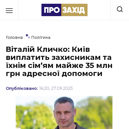
Перейти
до
РУБРИКИ
вмісту
Економіка
»
Головна
Політика
Здоров’я
Віталій Кличко: Київ
виплатить захисникам та
Культура
їхнім сім’ям майже 35 млн
Освіта
грн адресної допомоги
Події
Опубліковано:
16:20, 27.09.2023
Політика
Соціум
Спорт