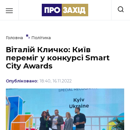
Перейти
до
РУБРИКИ
вмісту
Економіка
»
Головна
Політика
Здоров’я
Віталій Кличко: Київ
переміг у конкурсі Smart
Культура
City Awards
Освіта
Опубліковано:
18:40, 16.11.2022
Події
Політика
Соціум
Спорт