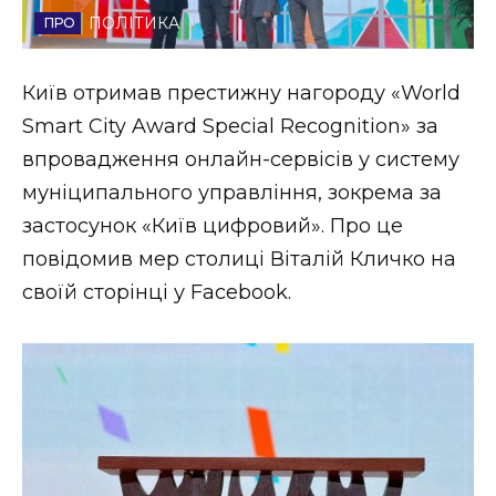
ПОЛІТИКА
Стиль життя
Втрачений Ужгород
Київ отримав престижну нагороду «World
Smart City Award Special Recognition» за
Втрачений Ужгород (відеоверсія)
впровадження онлайн-сервісів у систему
муніципального управління, зокрема за
застосунок «Київ цифровий». Про це
ЗАКАРПАТСЬКІ НОВИНИ
повідомив мер столиці Віталій Кличко на
своїй сторінці у Facebook.
НОВИНИ ЗАХІДНОЇ УКРАЇНИ
ФОТО