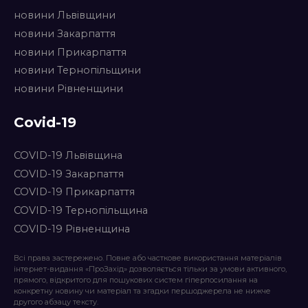
новини Львівщини
новини Закарпаття
новини Прикарпаття
новини Тернопільщини
новини Рівненщини
Covid-19
COVID-19 Львівщина
COVID-19 Закарпаття
COVID-19 Прикарпаття
COVID-19 Тернопільщина
COVID-19 Рівненщина
Всі права застережено. Повне або часткове використання матеріалів
інтернет-видання «ПроЗахід» дозволяється тільки за умови активного,
прямого, відкритого для пошукових систем гіперпосилання на
конкретну новину чи матеріал та згадки першоджерела не нижче
другого абзацу тексту.