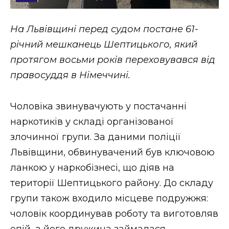
Стиль життя
На Львівщині перед судом постане 61-
Втрачений Ужгород
річний мешканець Шептицького, який
Втрачений Ужгород (відеоверсія)
протягом восьми років переховувався від
правосуддя в Німеччині.
Чоловіка звинувачують у постачанні
ЗАКАРПАТСЬКІ НОВИНИ
наркотиків у складі організованої
злочинної групи. За даними поліції
НОВИНИ ЗАХІДНОЇ УКРАЇНИ
Львівщини, обвинувачений був ключовою
ланкою у наркобізнесі, що діяв на
території Шептицького району. До складу
ФОТО
групи також входило місцеве подружжя:
чоловік координував роботу та виготовляв
опій, а його дружина займалася