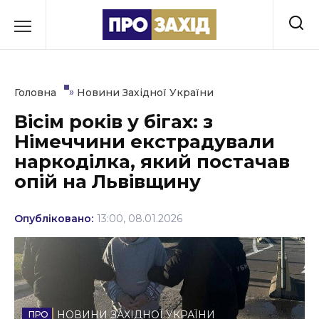
Перейти
до
РУБРИКИ
вмісту
Економіка
»
Головна
Новини Західної України
Здоров’я
Вісім років у бігах: з
Німеччини екстрадували
Культура
наркоділка, який постачав
Освіта
опій на Львівщину
Події
Опубліковано:
13:00, 08.01.2026
Політика
Соціум
Спорт
НОВИНИ ЗАХІДНОЇ УКРАЇНИ