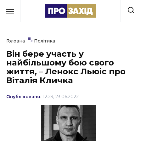
Перейти
до
РУБРИКИ
вмісту
Економіка
»
Головна
Політика
Здоров’я
Він бере участь у
найбільшому бою свого
Культура
життя, – Ленокс Льюіс про
Освіта
Віталія Кличка
Події
Опубліковано:
12:23, 23.06.2022
Політика
Соціум
Спорт