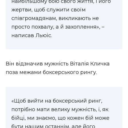
найбільшому бою свого життя, і його
ВІДЕО
жертви, щоб служити своїм
співгромадянам, викликають не
просто похвалу, а й захоплення», –
написав Льюіс.
Він відзначив мужність Віталія Кличка
поза межами боксерського рингу.
«Щоб вийти на боксерський ринг,
потрібно мати велику мужність, і, як
бійці, ми знаємо, що кожен бій може
бути нашим останнім, але його