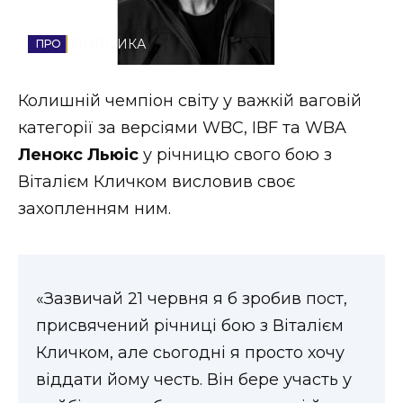
Стиль життя
ПОЛІТИКА
Втрачений Ужгород
Колишній чемпіон світу у важкій ваговій
Втрачений Ужгород (відеоверсія)
категорії за версіями WBC, IBF та WBA
Ленокс Льюіс
у річницю свого бою з
Віталієм Кличком висловив своє
ЗАКАРПАТСЬКІ НОВИНИ
захопленням ним.
НОВИНИ ЗАХІДНОЇ УКРАЇНИ
«Зазвичай 21 червня я б зробив пост,
присвячений річниці бою з Віталієм
ФОТО
Кличком, але сьогодні я просто хочу
віддати йому честь. Він бере участь у