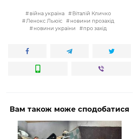
війна україна
Віталій Кличко
Ленокс Льюіс
новини прозахід
новини україни
про захід
Вам також може сподобатися