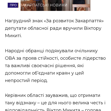
ЗАКАРПАТСЬКІ НОВИНИ
Стиль життя
Втрачений Ужгород
Нагрудний знак «За розвиток Закарпаття»
депутати обласної ради вручили Віктору
Втрачений Ужгород (відеоверсія)
Микиті.
Народні обранці подякували очільнику
ЗАКАРПАТСЬКІ НОВИНИ
ОВА за прояв стійкості, особисте лідерство
та важливі своєчасні рішення, які
допомогли об’єднати краян у цей
НОВИНИ ЗАХІДНОЇ УКРАЇНИ
непростий період.
ФОТО
Керівник області зауважив, що отримати
таку відзнаку – це для нього велика честь і
відповідальність. Віктор Микита – голова