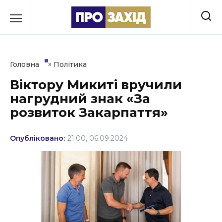
Перейти
до
РУБРИКИ
вмісту
Економіка
»
Головна
Політика
Здоров’я
Віктору Микиті вручили
нагрудний знак «За
Культура
розвиток Закарпаття»
Освіта
Опубліковано:
21:00, 06.09.2024
Події
Політика
Соціум
Спорт