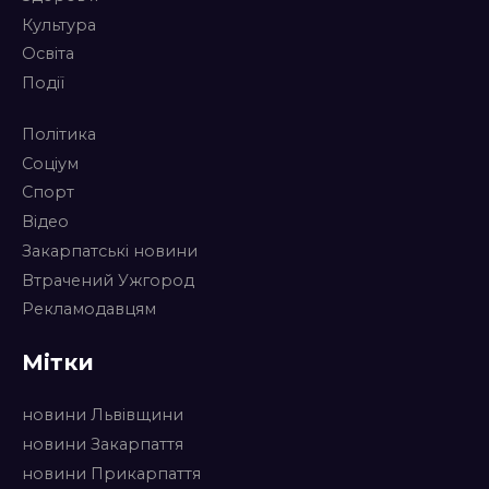
Культура
Освіта
Події
Політика
Соціум
Спорт
Відео
Закарпатські новини
Втрачений Ужгород
Рекламодавцям
Мітки
новини Львівщини
новини Закарпаття
новини Прикарпаття