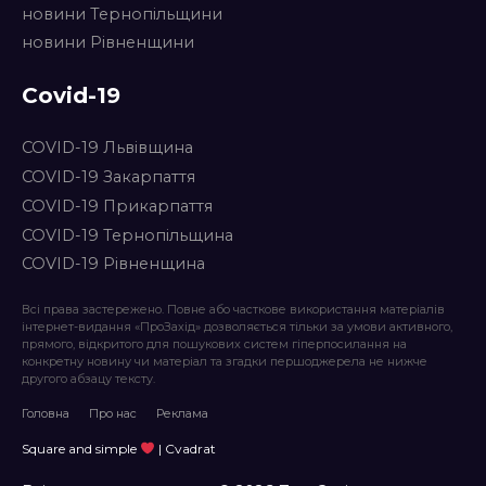
новини Тернопільщини
новини Рівненщини
Covid-19
COVID-19 Львівщина
COVID-19 Закарпаття
COVID-19 Прикарпаття
COVID-19 Тернопільщина
COVID-19 Рівненщина
Всі права застережено. Повне або часткове використання матеріалів
інтернет-видання «ПроЗахід» дозволяється тільки за умови активного,
прямого, відкритого для пошукових систем гіперпосилання на
конкретну новину чи матеріал та згадки першоджерела не нижче
другого абзацу тексту.
Головна
Про нас
Реклама
Square and simple
| Cvadrat