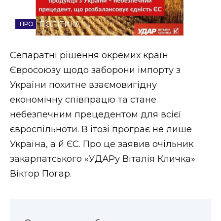
Стиль життя
ПОЛІТИКА
Втрачений Ужгород
Сепаратні рішення окремих країн
Втрачений Ужгород (відеоверсія)
Євросоюзу щодо заборони імпорту з
України похитне взаємовигідну
економічну співпрацю та стане
ЗАКАРПАТСЬКІ НОВИНИ
небезпечним прецедентом для всієї
євроспільноти. В ітозі програє не лише
Україна, а й ЄС. Про це заявив очільник
НОВИНИ ЗАХІДНОЇ УКРАЇНИ
закарпатського «УДАРу Віталія Кличка»
Віктор Погар.
ФОТО