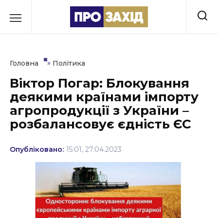
Перейти
до
РУБРИКИ
вмісту
Економіка
»
Головна
Політика
Здоров’я
Віктор Погар: Блокування
деякими країнами імпорту
Культура
агропродукції з України –
Освіта
розбалансовує єдність ЄС
Події
Опубліковано:
15:01, 27.04.2023
Політика
Соціум
Спорт