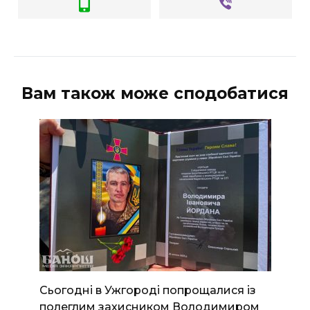
Вам також може сподобатися
Сьогодні в Ужгороді попрощалися із
полеглим захисником Володимиром