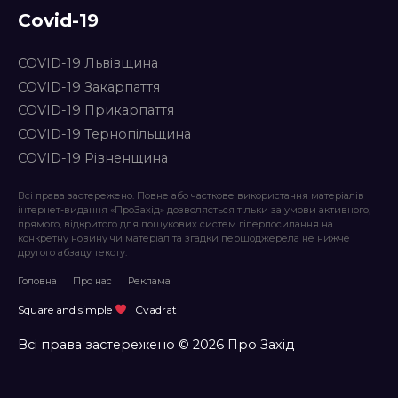
Covid-19
COVID-19 Львівщина
COVID-19 Закарпаття
COVID-19 Прикарпаття
COVID-19 Тернопільщина
COVID-19 Рівненщина
Всі права застережено. Повне або часткове використання матеріалів
інтернет-видання «ПроЗахід» дозволяється тільки за умови активного,
прямого, відкритого для пошукових систем гіперпосилання на
конкретну новину чи матеріал та згадки першоджерела не нижче
другого абзацу тексту.
Головна
Про нас
Реклама
Square and simple
| Cvadrat
Всі права застережено © 2026 Про Захід