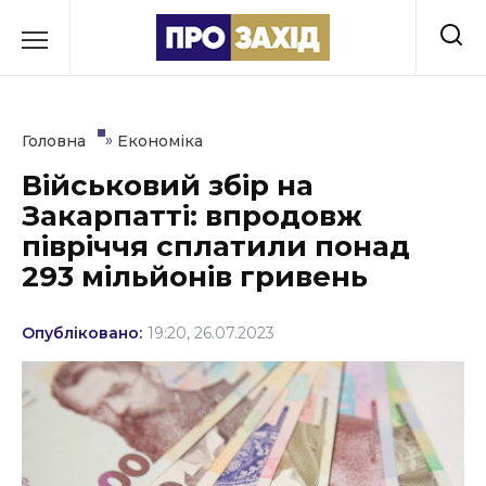
Перейти
до
РУБРИКИ
вмісту
Економіка
»
Головна
Економіка
Здоров’я
Військовий збір на
Закарпатті: впродовж
Культура
півріччя сплатили понад
Освіта
293 мільйонів гривень
Події
Опубліковано:
19:20, 26.07.2023
Політика
Соціум
Спорт