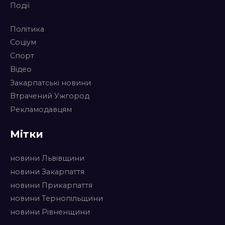
Події
Політика
Соціум
Спорт
Відео
Закарпатські новини
Втрачений Ужгород
Рекламодавцям
Мітки
новини Львівщини
новини Закарпаття
новини Прикарпаття
новини Тернопільщини
новини Рівненщини