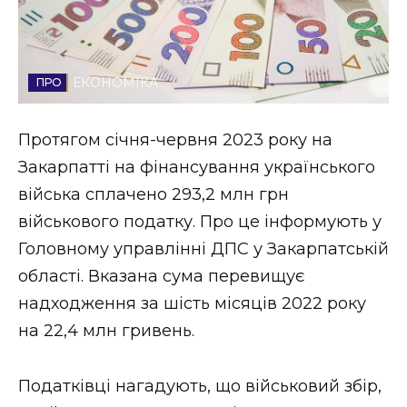
Стиль життя
Втрачений Ужгород
ЕКОНОМІКА
Втрачений Ужгород (відеоверсія)
Протягом січня-червня 2023 року на
Закарпатті на фінансування українського
війська сплачено 293,2 млн грн
ЗАКАРПАТСЬКІ НОВИНИ
військового податку. Про це інформують у
Головному управлінні ДПС у Закарпатській
НОВИНИ ЗАХІДНОЇ УКРАЇНИ
області. Вказана сума перевищує
надходження за шість місяців 2022 року
на 22,4 млн гривень.
ФОТО
Податківці нагадують, що військовий збір,