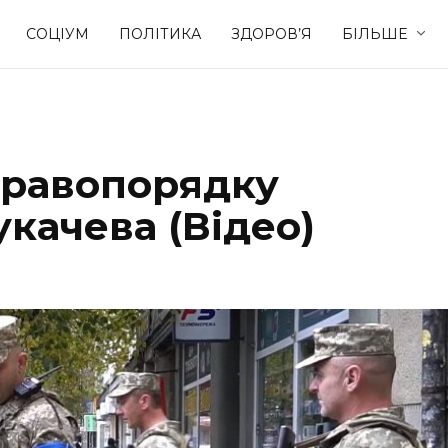
СОЦІУМ
ПОЛІТИКА
ЗДОРОВ’Я
БІЛЬШЕ
Культура
Освіта
правопорядку
Спорт
Стиль житт
качева (Відео)