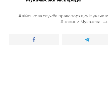
Мукачівська міськрада
військова служба правопорядку Мукачев
новини Мукачева