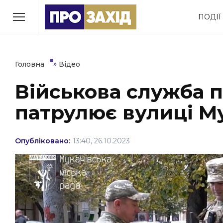
Перейти
ПОДІЇ
до
РУБРИКИ
вмісту
Економіка
Здоров’я
»
Головна
Відео
Військова служба 
Політика
Соціум
патрулює вулиці Му
Втрачений Ужгород
(відеоверсія)
Опубліковано:
13:40, 26.10.2023
ЗАКАРПАТСЬКІ НОВИНИ