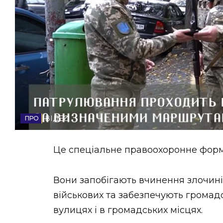
НОВИНИ ЗАХІДНОЇ УКРАЇНИ
ФОТО
ВІДЕО
ВІДЕО
Це спеціальне правоохоронне форму
Вони запобігають вчинення злочин
військових та забезпечують громадс
вулицях і в громадських місцях.