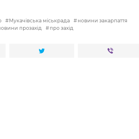
о
Мукачівська міськрада
новини закарпаття
новини прозахід
про захід