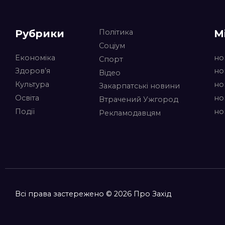
Рубрики
М
Політика
Соціум
Економіка
но
Спорт
Здоров’я
но
Відео
Культура
но
Закарпатські новини
Освіта
но
Втрачений Ужгород
Події
но
Рекламодавцям
Всі права застережено © 2026 Про Захід