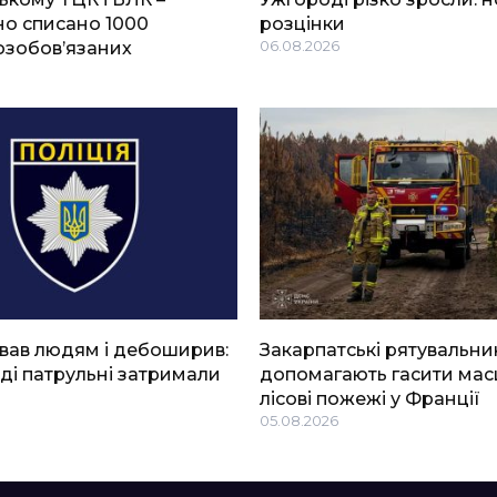
о списано 1000
розцінки
озобов’язаних
06.08.2026
вав людям і дебоширив:
Закарпатські рятувальни
ді патрульні затримали
допомагають гасити мас
лісові пожежі у Франції
05.08.2026