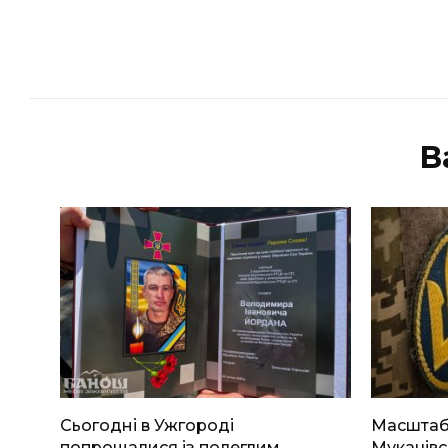
В
Сьогодні в Ужгороді
Масштабн
попрощалися із полеглим
Мукачівс