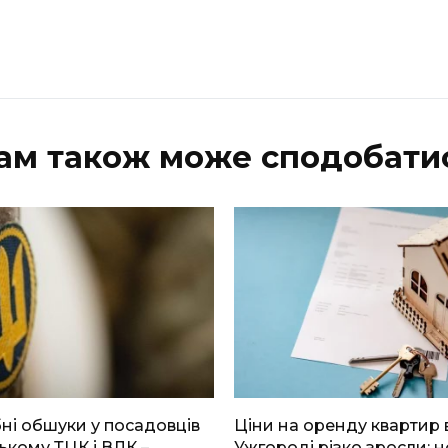
ам також може сподобати
і обшуки у посадовців
Ціни на оренду квартир 
ькому ТЦК і ВЛК –
Ужгороді різко зросли: н