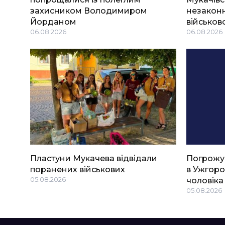
захисником Володимиром
незаконн
Йорданом
військов
06.08.2026
06.08.2026
Пластуни Мукачева відвідали
Погрожу
поранених військових
в Ужгоро
05.08.2026
чоловіка
05.08.2026