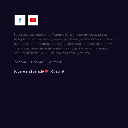
Всі права застережено. Повне або часткове використання
матеріалів інтернет-видання «ПроЗахід» дозволяється тільки за
умови активного, прямого, відкритого для пошукових систем
гіперпосилання на конкретну новину чи матеріал та згадки
першоджерела не нижче другого абзацу тексту.
Головна
Про нас
Реклама
Square and simple
| Cvadrat