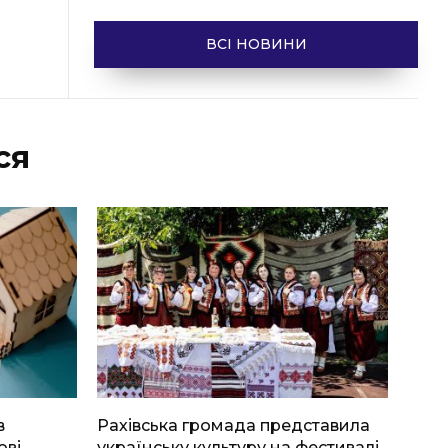
ВСІ НОВИНИ
ся
в
Рахівська громада представила
ові
українську культуру на фестивалі