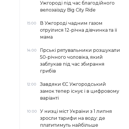
Ужгороді під час благодійного
велозаїзду Big Сity Ride
В Ужгороді чадним газом
15:00
отруїлися 12-річна дівчинка та її
мама
Гірські рятувальники розшукали
14:00
50-річного чоловіка, який
заблукав під час збирання
грибів
Завдяки ЄС Ужгородський
12:00
замок тепер існує і в цифровому
варіанті
У низці міст України з 1 липня
10:00
зросли тарифи на воду: де
платитимуть найбільше