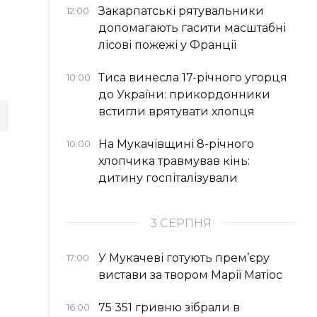
Закарпатські рятувальники
12:00
допомагають гасити масштабні
лісові пожежі у Франції
Тиса винесла 17-річного угорця
10:00
до України: прикордонники
встигли врятувати хлопця
На Мукачівщині 8-річного
10:00
хлопчика травмував кінь:
дитину госпіталізували
3 СЕРПНЯ
У Мукачеві готують прем’єру
17:00
вистави за твором Марії Матіос
75 351 гривню зібрали в
16:00