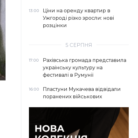
Ціни на оренду квартир в
13:00
Ужгороді різко зросли: нові
розцінки
5 СЕРПНЯ
Рахівська громада представила
17:00
українську культуру на
фестивалі в Румунії
Пластуни Мукачева відвідали
16:00
поранених військових