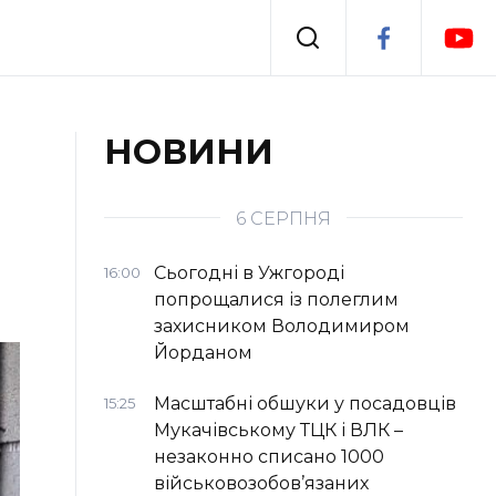
Події
НОВИНИ
я
Втрачений Ужгород
6 СЕРПНЯ
Сьогодні в Ужгороді
16:00
попрощалися із полеглим
захисником Володимиром
Йорданом
Масштабні обшуки у посадовців
15:25
Мукачівському ТЦК і ВЛК –
незаконно списано 1000
військовозобов’язаних