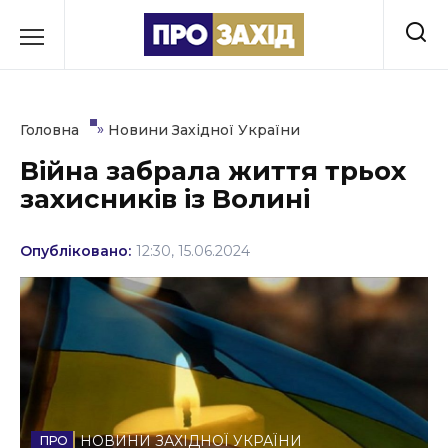
Перейти
до
РУБРИКИ
вмісту
Економіка
»
Головна
Новини Західної України
Здоров’я
Війна забрала життя трьох
захисників із Волині
Культура
Освіта
Опубліковано:
12:30, 15.06.2024
Події
Політика
Соціум
Спорт
НОВИНИ ЗАХІДНОЇ УКРАЇНИ