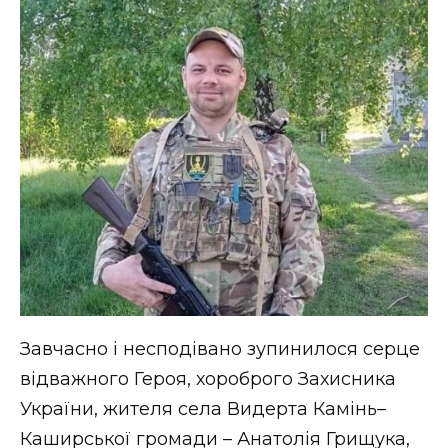
ВІДЕО
Завчасно і несподівано зупинилося серце
відважного Героя, хороброго Захисника
України, жителя села Видерта Камінь–
Каширської громади – Анатолія Грищука,