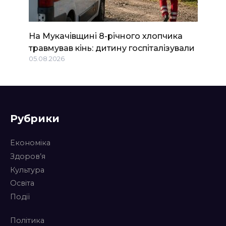
На Мукачівщині 8-річного хлопчика
травмував кінь: дитину госпіталізували
05.08.2026
Рубрики
Економіка
Здоров’я
Культура
Освіта
Події
Політика