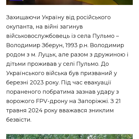
Стиль життя
Захищаючи Україну від російського
Втрачений Ужгород
окупанта, на війні загинув
Втрачений Ужгород (відеоверсія)
військовослужбовець із села Пульмо –
Володимир Зберун, 1993 р.н. Володимир
родом з м. Луцьк, але разом з дружиною і
дітьми проживав у селі Пульмо. До
ЗАКАРПАТСЬКІ НОВИНИ
Українського війська був призваний у
березні 2023 року. Під час евакуації
НОВИНИ ЗАХІДНОЇ УКРАЇНИ
пораненого побратима зазнав удару з
ворожого FPV-дрону на Запоріжжі. З 21
травня 2024 року вважався зниклим
ФОТО
безвісти.