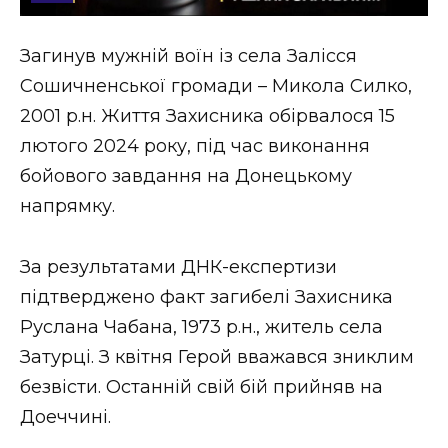
Стиль життя
Загинув мужній воїн із села Залісся
Втрачений Ужгород
Сошичненської громади – Микола Силко,
Втрачений Ужгород (відеоверсія)
2001 р.н. Життя Захисника обірвалося 15
лютого 2024 року, під час виконання
бойового завдання на Донецькому
напрямку.
ЗАКАРПАТСЬКІ НОВИНИ
За результатами ДНК-експертизи
НОВИНИ ЗАХІДНОЇ УКРАЇНИ
підтверджено факт загибелі Захисника
Руслана Чабана, 1973 р.н., житель села
Затурці. З квітня Герой вважався зниклим
ФОТО
безвісти. Останній свій бій прийняв на
Доеччині.