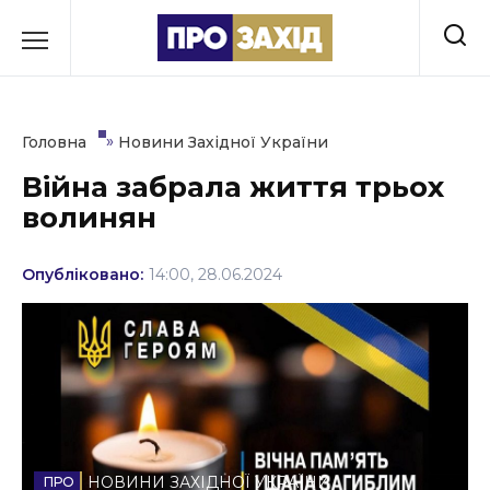
Перейти
до
РУБРИКИ
вмісту
Економіка
»
Головна
Новини Західної України
Здоров’я
Війна забрала життя трьох
волинян
Культура
Освіта
Опубліковано:
14:00, 28.06.2024
Події
Політика
Соціум
Спорт
НОВИНИ ЗАХІДНОЇ УКРАЇНИ