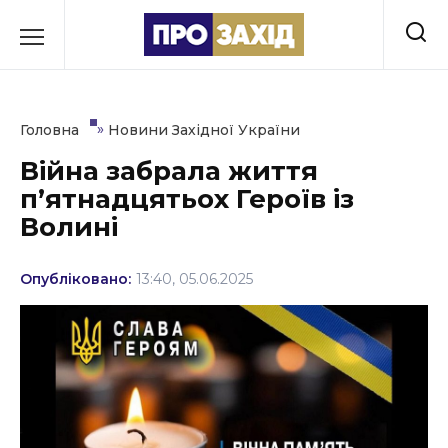
Перейти
до
РУБРИКИ
вмісту
Економіка
»
Головна
Новини Західної України
Здоров’я
Війна забрала життя
п’ятнадцятьох Героїв із
Культура
Волині
Освіта
Опубліковано:
13:40, 05.06.2025
Події
Політика
Соціум
Спорт