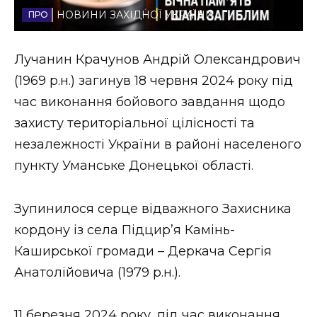
НОВИНИ ЗАХІДНОЇ УКРАЇНИ
Стиль життя
Втрачений Ужгород
Лучанин Крачунов Андрій Олександрович
(1969 р.н.) загинув 18 червня 2024 року під
Втрачений Ужгород (відеоверсія)
час виконання бойового завдання щодо
захисту територіальної цілісності та
незалежності України в районі населеного
ЗАКАРПАТСЬКІ НОВИНИ
пункту Уманське Донецької області.
Зупинилося серце відважного Захисника
НОВИНИ ЗАХІДНОЇ УКРАЇНИ
кордону із села Підцир’я Камінь-
Каширської громади – Деркача Сергія
ФОТО
Анатолійовича (1979 р.н.).
11 березня 2024 року, під час виконання