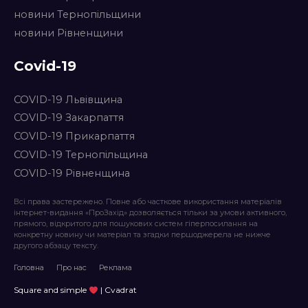
новини Тернопільщини
новини Рівненщини
Covid-19
COVID-19 Львівщина
COVID-19 Закарпаття
COVID-19 Прикарпаття
COVID-19 Тернопільщина
COVID-19 Рівненщина
Всі права застережено. Повне або часткове використання матеріалів
інтернет-видання «ПроЗахід» дозволяється тільки за умови активного,
прямого, відкритого для пошукових систем гіперпосилання на
конкретну новину чи матеріал та згадки першоджерела не нижче
другого абзацу тексту.
Головна
Про нас
Реклама
Square and simple
| Cvadrat