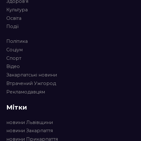
Здоров’я
Культура
Освіта
Події
Політика
Соціум
Спорт
Відео
Закарпатські новини
Втрачений Ужгород
Рекламодавцям
Мітки
новини Львівщини
новини Закарпаття
новини Прикарпаття