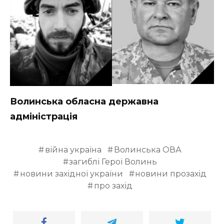
Волинська обласна державна
адміністрація
війна україна
Волинська ОВА
загиблі Герої Волинь
новини західної україни
новини прозахід
про захід