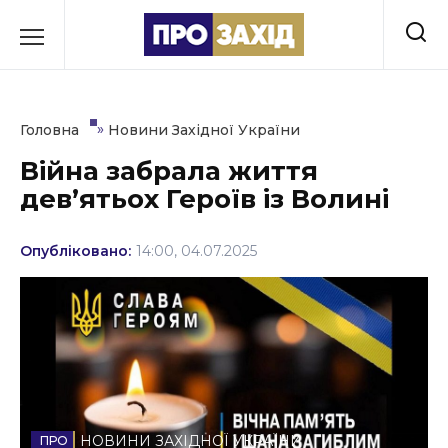
Перейти
до
РУБРИКИ
вмісту
Економіка
»
Головна
Новини Західної України
Здоров’я
Війна забрала життя
дев’ятьох Героїв із Волині
Культура
Освіта
Опубліковано:
14:00, 04.07.2025
Події
Політика
Соціум
Спорт
НОВИНИ ЗАХІДНОЇ УКРАЇНИ