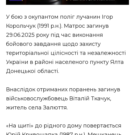
Стиль життя
У бою з окупантом поліг лучанин Ігор
Втрачений Ужгород
Корольчук (1991 р.н.). Матрос загинув
Втрачений Ужгород (відеоверсія)
29.06.2025 року під час виконання
бойового завдання щодо захисту
територіальної цілісності та незалежності
України в районі населеного пункту Ялта
ЗАКАРПАТСЬКІ НОВИНИ
Донецької області.
НОВИНИ ЗАХІДНОЇ УКРАЇНИ
Внаслідок отриманих поранень загинув
військовослужбовець Віталій Ткачук,
житель села Залюття.
ФОТО
«На щиті» до рідного дому повертається
Юрій Кривошапка (1987 р.н.). Мешканець