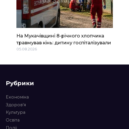
На Мукачівщині 8-річного хлопчика
травмував кінь: дитину госпіталізували
05.08.2026
Рубрики
Економіка
Здоров’я
Культура
Освіта
Події