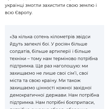
українці змогли захистити свою землю і
Стиль життя
всю Європу.
Втрачений Ужгород
Втрачений Ужгород (відеоверсія)
«За кілька сотень кілометрів звідси
йдуть запеклі бої. У росіян більше
солдатів, більше артилерії і більше
ЗАКАРПАТСЬКІ НОВИНИ
техніки – тому нам терміново потрібна
підтримка. Ще раз наголошую: ми
НОВИНИ ЗАХІДНОЇ УКРАЇНИ
захищаємо не лише свої сім’ї, свої
міста та свою країну. Ми також
захищаємо цінності кожної західної
ФОТО
демократичної держави. Нам потрібна
підтримка. Нам потрібні боєприпаси,