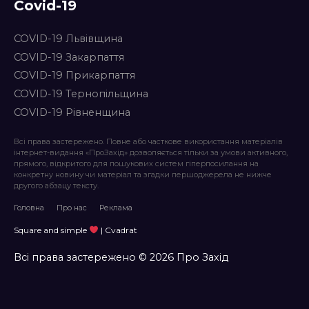
Covid-19
COVID-19 Львівщина
COVID-19 Закарпаття
COVID-19 Прикарпаття
COVID-19 Тернопільщина
COVID-19 Рівненщина
Всі права застережено. Повне або часткове використання матеріалів
інтернет-видання «ПроЗахід» дозволяється тільки за умови активного,
прямого, відкритого для пошукових систем гіперпосилання на
конкретну новину чи матеріал та згадки першоджерела не нижче
другого абзацу тексту.
Головна
Про нас
Реклама
Square and simple
| Cvadrat
Всі права застережено © 2026 Про Захід