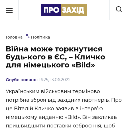
Перейти
до
РУБРИКИ
вмісту
Економіка
»
Головна
Політика
Здоров’я
Війна може торкнутися
будь-кого в ЄС, – Кличко
Культура
для німецького «Bild»
Освіта
Опубліковано:
16:25, 13.06.2022
Події
Українським військовим терміново
Політика
потрібна зброя від західних партнерів. Про
це Віталій Кличко заявив в інтерв’ю
Соціум
німецькому виданню «Bild». Він закликав
Спорт
пришвидшити поставки озброєння, щоб