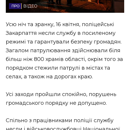
ВІДЕО
Стиль життя
Втрачений Ужгород
Усю ніч та зранку, 16 квітня, поліцейські
Закарпаття несли службу в посиленому
Втрачений Ужгород (відеоверсія)
режимі та гарантували безпеку громадян.
Загалом патрулювання здійснювали біля
більш ніж 800 храмів області, окрім того за
ЗАКАРПАТСЬКІ НОВИНИ
порядком стежили патрулі в містах та
селах, а також на дорогах краю.
НОВИНИ ЗАХІДНОЇ УКРАЇНИ
Усі заходи пройшли спокійно, порушень
громадського порядку не допущено.
ФОТО
Спільно з працівниками поліції службу
несли і військовослужбовці Національної