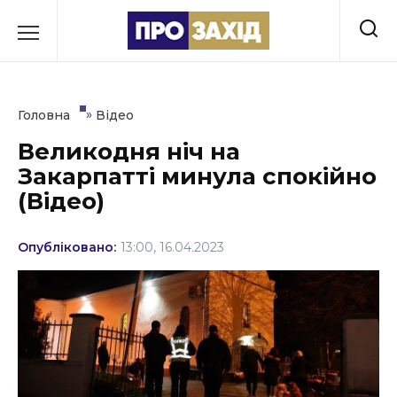
Перейти
до
РУБРИКИ
вмісту
Економіка
»
Головна
Відео
Здоров’я
Великодня ніч на
Закарпатті минула спокійно
Культура
(Відео)
Освіта
Опубліковано:
13:00, 16.04.2023
Події
Політика
Соціум
Спорт