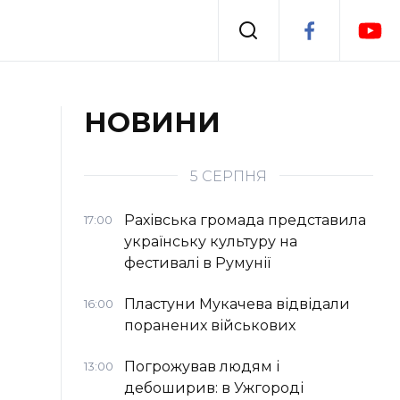
Події
НОВИНИ
я
Втрачений Ужгород
5 СЕРПНЯ
Рахівська громада представила
17:00
українську культуру на
фестивалі в Румунії
Пластуни Мукачева відвідали
16:00
поранених військових
Погрожував людям і
13:00
дебоширив: в Ужгороді