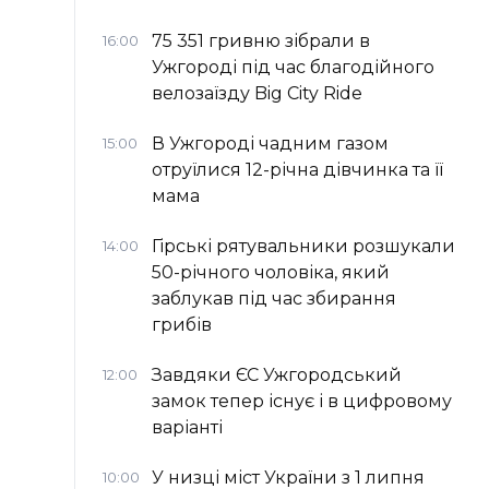
75 351 гривню зібрали в
16:00
Ужгороді під час благодійного
велозаїзду Big Сity Ride
В Ужгороді чадним газом
15:00
отруїлися 12-річна дівчинка та її
мама
Гірські рятувальники розшукали
14:00
50-річного чоловіка, який
заблукав під час збирання
грибів
Завдяки ЄС Ужгородський
12:00
замок тепер існує і в цифровому
варіанті
У низці міст України з 1 липня
10:00