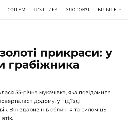
СОЦІУМ
ПОЛІТИКА
ЗДОРОВ’Я
БІЛЬШЕ
Культура
Освіта
золоті прикраси: у
Спорт
Стиль житт
и грабіжника
улася 55-річна мукачівка, яка повідомила
поверталася додому, у під’їзді
ік. Він вдарив її в обличчя та силоміць
втік.