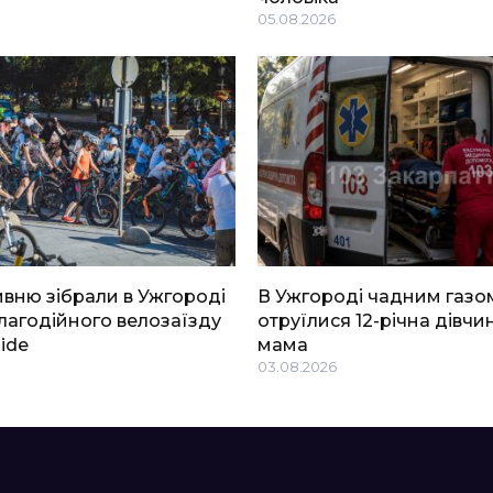
05.08.2026
ривню зібрали в Ужгороді
В Ужгороді чадним газо
благодійного велозаїзду
отруїлися 12-річна дівчин
Ride
мама
03.08.2026