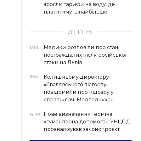
зросли тарифи на воду: де
платитимуть найбільше
31 ЛИПНЯ
Медики розповіли про стан
17:00
постраждалих після російської
атаки на Львів
Колишньому директору
15:00
«Свалявського лісгоспу»
повідомили про підозру у
справі «дачі Медведчука»
Нове визначення терміна
14:00
«гуманітарна допомога»: УНЦПД
проаналізував законопроєкт