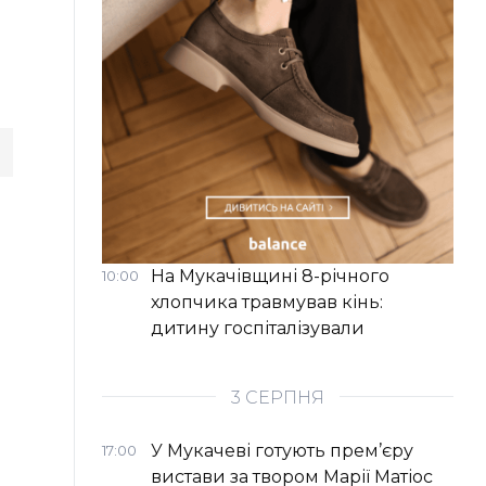
На Мукачівщині 8-річного
10:00
хлопчика травмував кінь:
дитину госпіталізували
3 СЕРПНЯ
У Мукачеві готують прем’єру
17:00
вистави за твором Марії Матіос