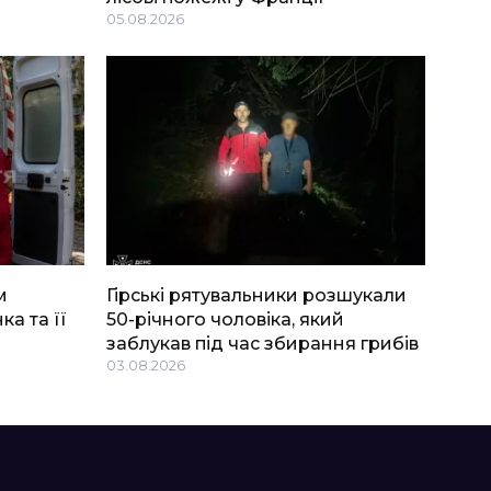
05.08.2026
м
Гірські рятувальники розшукали
ка та її
50-річного чоловіка, який
заблукав під час збирання грибів
03.08.2026