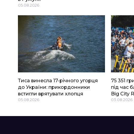
05.08.2026
Тиса винесла 17-річного угорця
75 351 г
до України: прикордонники
під час 
встигли врятувати хлопця
Big Сity 
05.08.2026
03.08.2026