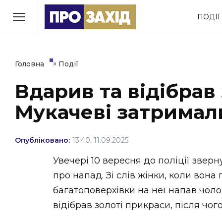
Перейти
ПОДІЇ
до
РУБРИКИ
вмісту
Економіка
Здоров’я
»
Головна
Події
Вдарив та відібрав 
Політика
Соціум
Мукачеві затримал
Втрачений Ужгород
(відеоверсія)
Опубліковано:
13:40, 11.09.2025
Увечері 10 вересня до поліції зверн
про напад. Зі слів жінки, коли вона 
ЗАКАРПАТСЬКІ НОВИНИ
багатоповерхівки на неї напав чолов
відібрав золоті прикраси, після чого 