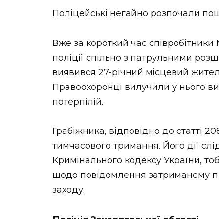
НОВИНИ ЗАХІДНОЇ УКРАЇНИ
Поліцейські негайно розпочали по
Вже за короткий час співробітники
поліції спільно з патрульними роз
ФОТО
виявився 27-річний місцевий жител
Правоохоронці вилучили у нього ви
потерпілій.
ВІДЕО
Грабіжника, відповідно до статті 20
тимчасового тримання. Його дії слідч
Кримінального кодексу України, тоб
щодо повідомлення затриманому пр
заходу.