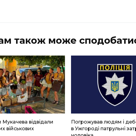
ам також може сподобати
 Мукачева відвідали
Погрожував людям і де
х військових
в Ужгороді патрульні за
чоловіка