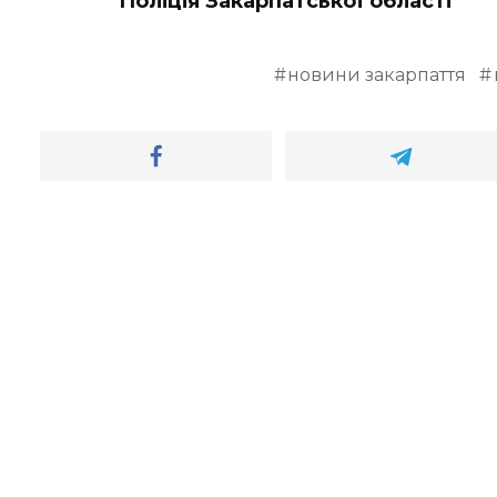
Поліція Закарпатської області
новини закарпаття