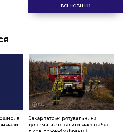
ВСІ НОВИНИ
ся
боширив:
Закарпатські рятувальники
тримали
допомагають гасити масштабні
лісові пожежі у Франції