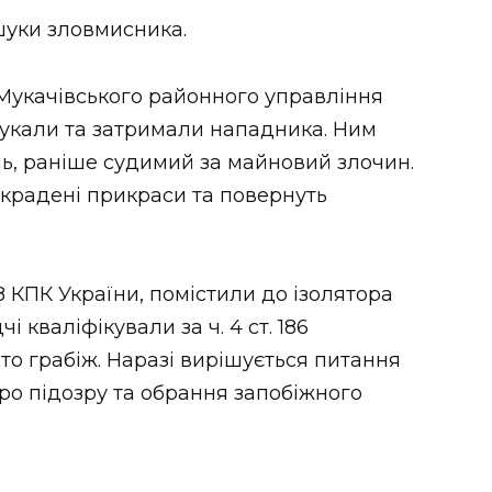
шуки зловмисника.
 Мукачівського районного управління
шукали та затримали нападника. Ним
ь, раніше судимий за майновий злочин.
крадені прикраси та повернуть
8 КПК України, помістили до ізолятора
і кваліфікували за ч. 4 ст. 186
то грабіж. Наразі вирішується питання
о підозру та обрання запобіжного