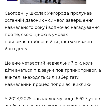
Стиль життя
Сьогодні у школах Ужгорода пролунав
Втрачений Ужгород
останній дзвоник – символ завершення
Втрачений Ужгород (відеоверсія)
навчального року і водночас нагадування
про те, якою ціною в умовах
повномасштабної війни дається кожен
його день.
ЗАКАРПАТСЬКІ НОВИНИ
Це вже четвертий навчальний рік, коли
НОВИНИ ЗАХІДНОЇ УКРАЇНИ
діти вчаться під звуки повітряних тривог, а
вчителі знаходять сили зберігати
навчальний процес попри всі виклики.
ФОТО
У 2024/2025 навчальному році 16 627 учнів
здобували освіту в комунальних закладах