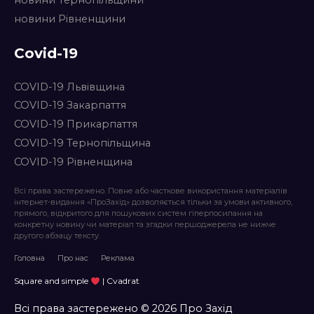
новини Рівненщини
Covid-19
COVID-19 Львівщина
COVID-19 Закарпаття
COVID-19 Прикарпаття
COVID-19 Тернопільщина
COVID-19 Рівненщина
Всі права застережено. Повне або часткове використання матеріалів
інтернет-видання «ПроЗахід» дозволяється тільки за умови активного,
прямого, відкритого для пошукових систем гіперпосилання на
конкретну новину чи матеріал та згадки першоджерела не нижче
другого абзацу тексту.
Головна
Про нас
Реклама
Square and simple
| Cvadrat
Всі права застережено © 2026 Про Захід