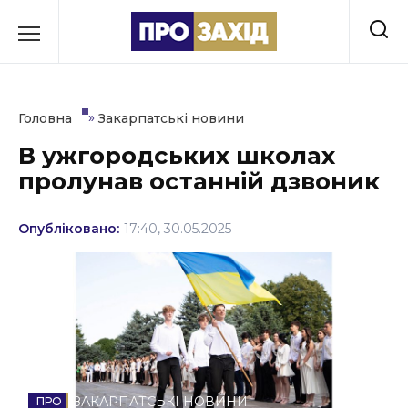
Перейти
до
РУБРИКИ
вмісту
Економіка
»
Головна
Закарпатські новини
Здоров’я
В ужгородських школах
пролунав останній дзвоник
Культура
Освіта
Опубліковано:
17:40, 30.05.2025
Події
Політика
Соціум
Спорт
ЗАКАРПАТСЬКІ НОВИНИ