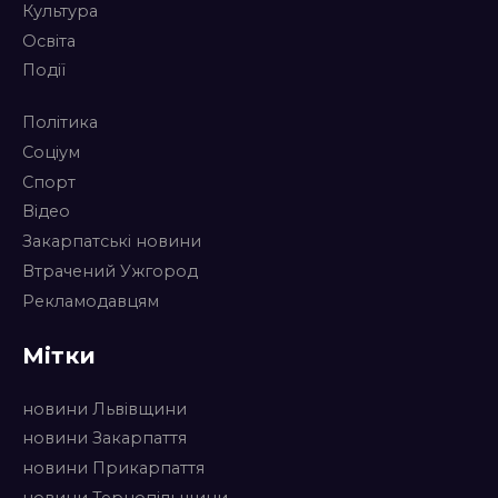
Культура
Освіта
Події
Політика
Соціум
Спорт
Відео
Закарпатські новини
Втрачений Ужгород
Рекламодавцям
Мітки
новини Львівщини
новини Закарпаття
новини Прикарпаття
новини Тернопільщини