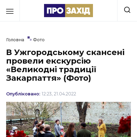
Перейти
до
РУБРИКИ
вмісту
Економіка
»
Головна
Фото
Здоров’я
В Ужгородському скансені
провели екскурсію
Культура
«Великодні традиції
Освіта
Закарпаття» (Фото)
Події
Опубліковано:
12:23, 21.04.2022
Політика
Соціум
Спорт