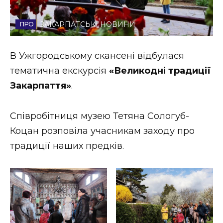
Стиль життя
ЗАКАРПАТСЬКІ НОВИНИ
Втрачений Ужгород
В Ужгородському скансені відбулася
Втрачений Ужгород (відеоверсія)
тематична екскурсія
«Великодні традиції
Закарпаття»
.
ЗАКАРПАТСЬКІ НОВИНИ
Співробітниця музею Тетяна Сологуб-
Коцан розповіла учасникам заходу про
традиції наших предків.
НОВИНИ ЗАХІДНОЇ УКРАЇНИ
ФОТО