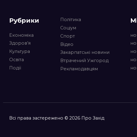
Рубрики
М
Політика
Соціум
Економіка
но
Спорт
Здоров’я
но
Відео
Культура
но
Закарпатські новини
Освіта
но
Втрачений Ужгород
Події
но
Рекламодавцям
Всі права застережено © 2026 Про Захід