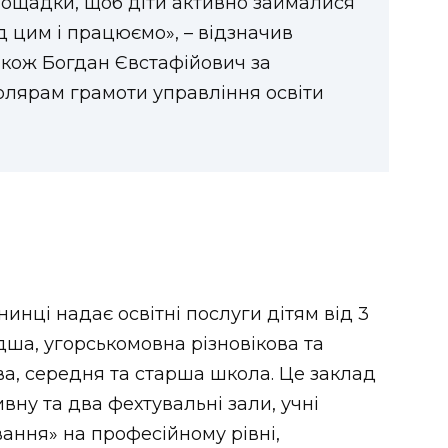
лощадки, щоб діти активно займалися
д цим і працюємо», – відзначив
Також Богдан Євстафійович за
олярам грамоти управління освіти
инці надає освітні послуги дітям від 3
дша, угорськомовна різновікова та
ва, середня та старша школа. Це заклад
вну та два фехтувальні зали, учні
ання» на професійному рівні,