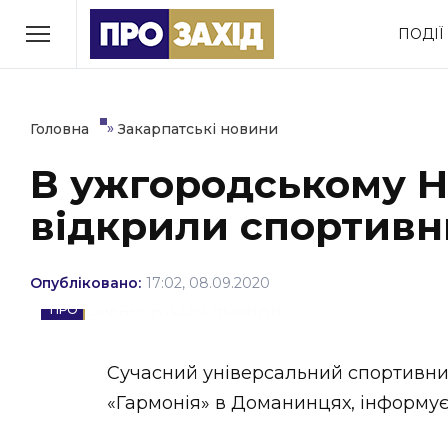
Перейти
ПОДІЇ
до
РУБРИКИ
вмісту
Економіка
Здоров’я
»
Головна
Закарпатські новини
В ужгородському Н
Політика
Соціум
відкрили спортивн
Втрачений Ужгород
(відеоверсія)
Опубліковано:
17:02, 08.09.2020
ЗАКАРПАТСЬКІ НОВИНИ
ЗАКАРПАТСЬКІ НОВИНИ
Сучасний універсальний спортивн
«Гармонія» в Доманинцях, інформу