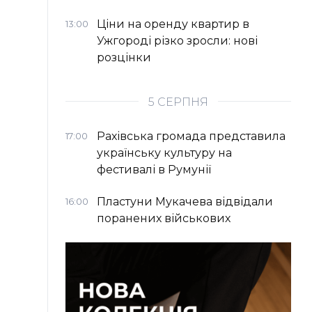
Ціни на оренду квартир в
13:00
Ужгороді різко зросли: нові
розцінки
5 СЕРПНЯ
Рахівська громада представила
17:00
українську культуру на
фестивалі в Румунії
Пластуни Мукачева відвідали
16:00
поранених військових