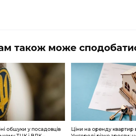
ам також може сподобати
і обшуки у посадовців
Ціни на оренду квартир 
ькому ТЦК і ВЛК –
Ужгороді різко зросли: н