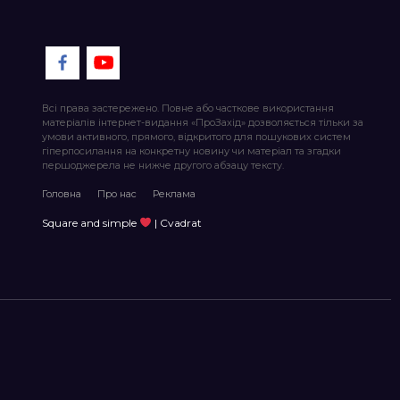
Всі права застережено. Повне або часткове використання
матеріалів інтернет-видання «ПроЗахід» дозволяється тільки за
умови активного, прямого, відкритого для пошукових систем
гіперпосилання на конкретну новину чи матеріал та згадки
першоджерела не нижче другого абзацу тексту.
Головна
Про нас
Реклама
Square and simple
| Cvadrat