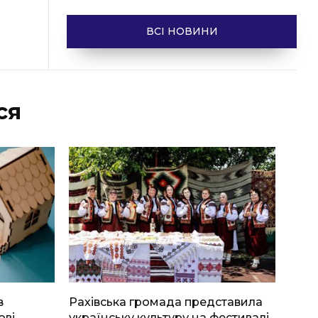
ВСІ НОВИНИ
ся
в
Рахівська громада представила
ові
українську культуру на фестивалі