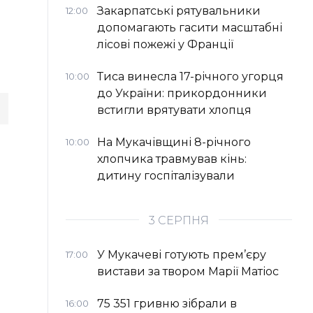
Закарпатські рятувальники
12:00
допомагають гасити масштабні
лісові пожежі у Франції
Тиса винесла 17-річного угорця
10:00
до України: прикордонники
встигли врятувати хлопця
На Мукачівщині 8-річного
10:00
хлопчика травмував кінь:
дитину госпіталізували
3 СЕРПНЯ
У Мукачеві готують прем’єру
17:00
вистави за твором Марії Матіос
75 351 гривню зібрали в
16:00