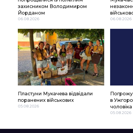
захисником Володимиром
незаконн
Йорданом
військов
06.08.2026
06.08.2026
Пластуни Мукачева відвідали
Погрожу
поранених військових
в Ужгоро
05.08.2026
чоловіка
05.08.2026