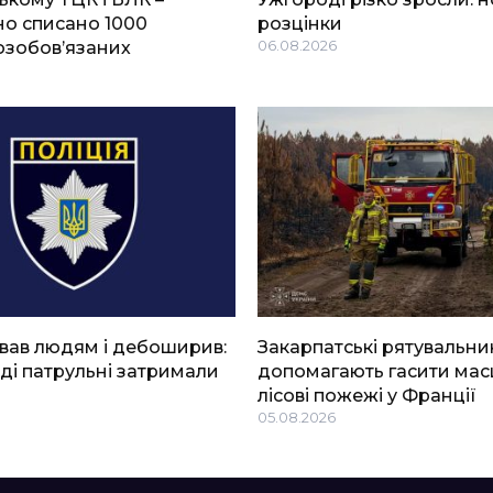
о списано 1000
розцінки
озобов’язаних
06.08.2026
вав людям і дебоширив:
Закарпатські рятувальни
ді патрульні затримали
допомагають гасити мас
лісові пожежі у Франції
05.08.2026