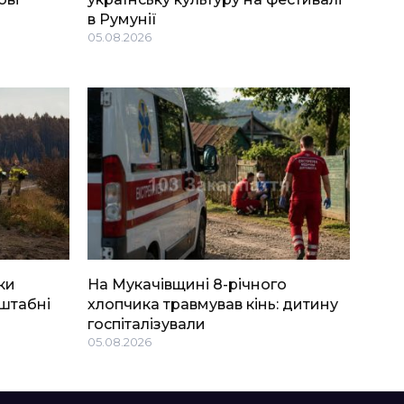
в Румунії
05.08.2026
ки
На Мукачівщині 8-річного
штабні
хлопчика травмував кінь: дитину
госпіталізували
05.08.2026