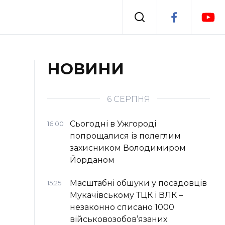
Події
НОВИНИ
я
Втрачений Ужгород
6 СЕРПНЯ
Сьогодні в Ужгороді
16:00
попрощалися із полеглим
захисником Володимиром
Йорданом
Масштабні обшуки у посадовців
15:25
Мукачівському ТЦК і ВЛК –
незаконно списано 1000
військовозобов’язаних