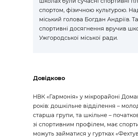
школах були сучасні спортивні п
спортом, фізичною культурою. На
міський голова Богдан Андріїв. 
спортивні досягнення вручив шк
Ужгородської міської ради.
Довідково
НВК «Гармонія» у мікрорайоні Доман
років: дошкільне відділення – моло
старша групи, та шкільне – початко
зі спортивним профілем, має спорти
можуть займатися у гуртках «Фехтув