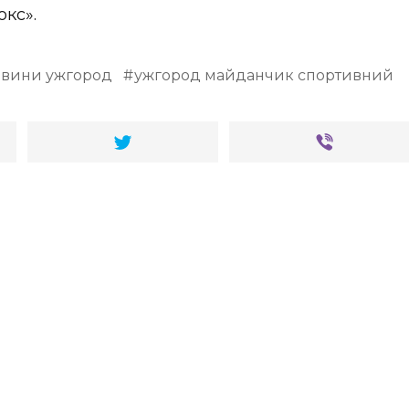
окс».
овини ужгород
ужгород майданчик спортивний