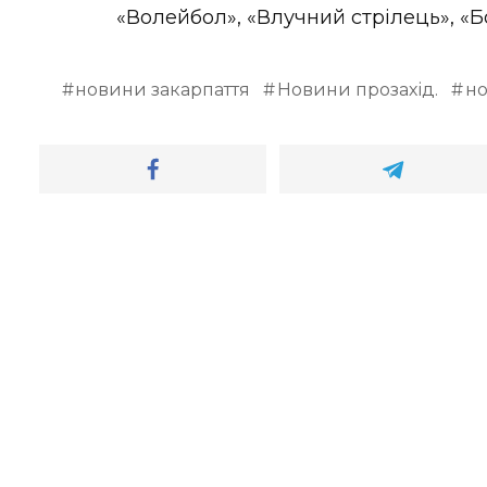
«Волейбол», «Влучний стрілець», «Б
новини закарпаття
Новини прозахід.
н