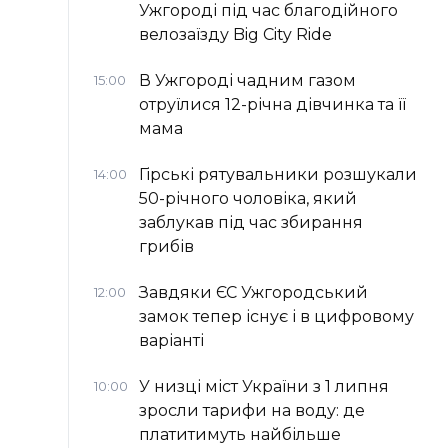
Ужгороді під час благодійного
велозаїзду Big Сity Ride
В Ужгороді чадним газом
15:00
отруїлися 12-річна дівчинка та її
мама
Гірські рятувальники розшукали
14:00
50-річного чоловіка, який
заблукав під час збирання
грибів
Завдяки ЄС Ужгородський
12:00
замок тепер існує і в цифровому
варіанті
У низці міст України з 1 липня
10:00
зросли тарифи на воду: де
платитимуть найбільше