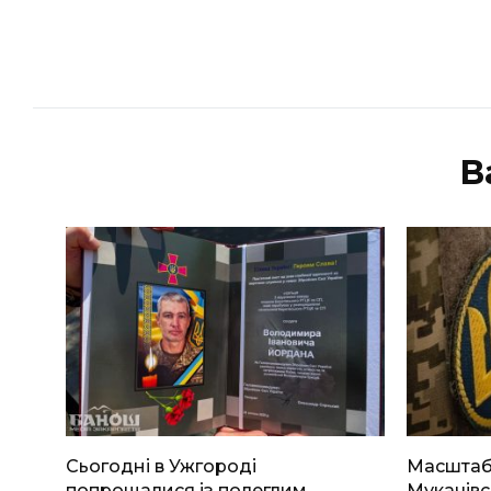
В
Сьогодні в Ужгороді
Масштабн
попрощалися із полеглим
Мукачівс