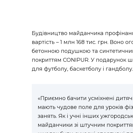
НОВИНИ ЗАХІДНОЇ УКРАЇНИ
Будівництво майданчика профінансу
ФОТО
вартість – 1 млн 168 тис. грн. Воно 
бетонною подушкою та синтетични
покриттям CONIPUR. У подарунок ш
ВІДЕО
для футболу, баскетболу і гандболу.
«Приємно бачити усміхнені дитяч
мають чудове поле для уроків фіз
занять. Як і учні інших ужгородсь
майданчики зі штучним покриттям