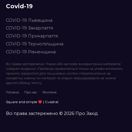
Covid-19
COVID-19 Львівщина
COVID-19 Закарпаття
COVID-19 Прикарпаття
COVID-19 Тернопільщина
COVID-19 Рівненщина
Всі права застережено. Повне або часткове використання матеріалів
інтернет-видання «ПроЗахід» дозволяється тільки за умови активного,
прямого, відкритого для пошукових систем гіперпосилання на
конкретну новину чи матеріал та згадки першоджерела не нижче
другого абзацу тексту.
Головна
Про нас
Реклама
Square and simple
| Cvadrat
Всі права застережено © 2026 Про Захід