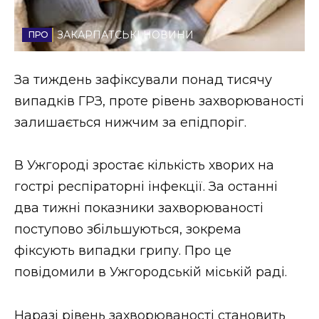
Стиль життя
ЗАКАРПАТСЬКІ НОВИНИ
Втрачений Ужгород
За тиждень зафіксували понад тисячу
Втрачений Ужгород (відеоверсія)
випадків ГРЗ, проте рівень захворюваності
залишається нижчим за епідпоріг.
ЗАКАРПАТСЬКІ НОВИНИ
В Ужгороді зростає кількість хворих на
гострі респіраторні інфекції. За останні
два тижні показники захворюваності
НОВИНИ ЗАХІДНОЇ УКРАЇНИ
поступово збільшуються, зокрема
фіксують випадки грипу. Про це
ФОТО
повідомили в Ужгородській міській раді.
Наразі рівень захворюваності становить