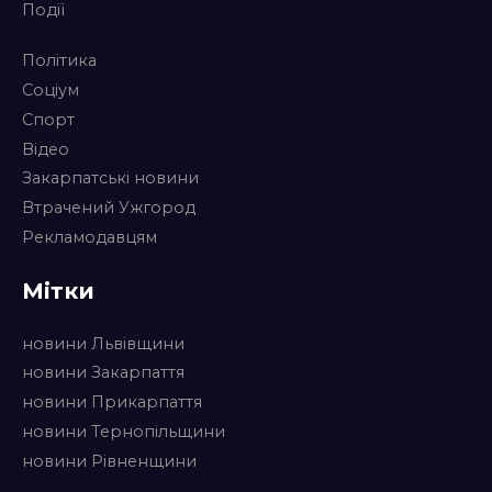
Події
Політика
Соціум
Спорт
Відео
Закарпатські новини
Втрачений Ужгород
Рекламодавцям
Мітки
новини Львівщини
новини Закарпаття
новини Прикарпаття
новини Тернопільщини
новини Рівненщини