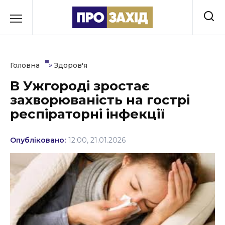
Перейти
до
РУБРИКИ
вмісту
Економіка
»
Головна
Здоров'я
Здоров’я
В Ужгороді зростає
захворюваність на гострі
Культура
респіраторні інфекції
Освіта
Опубліковано:
12:00, 21.01.2026
Події
Політика
Соціум
Спорт