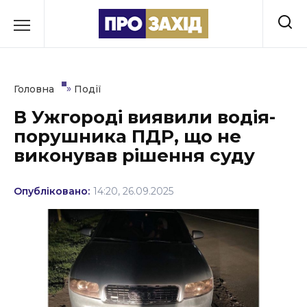
Перейти
до
РУБРИКИ
вмісту
Економіка
»
Головна
Події
Здоров’я
В Ужгороді виявили водія-
порушника ПДР, що не
Культура
виконував рішення суду
Освіта
Опубліковано:
14:20, 26.09.2025
Події
Політика
Соціум
Спорт