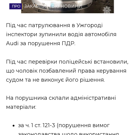
ЗАКАРПАТСЬКІ НОВИНИ
Стиль життя
Втрачений Ужгород
Під час патрулювання в Ужгороді
інспектори зупинили водія автомобіля
Втрачений Ужгород (відеоверсія)
Audi за порушення ПДР.
Під час перевірки поліцейські встановили,
ЗАКАРПАТСЬКІ НОВИНИ
що чоловік позбавлений права керування
судом та не виконує його рішення.
НОВИНИ ЗАХІДНОЇ УКРАЇНИ
На порушника склали адміністративні
матеріали:
ФОТО
за ч. 1 ст. 121-3 (порушення вимог
законодавства щодо використання