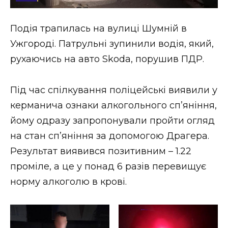
Стиль життя
Подія трапилась на вулиці Шумній в
Втрачений Ужгород
Ужгороді. Патрульні зупинили водія, який,
Втрачений Ужгород (відеоверсія)
рухаючись на авто Skoda, порушив ПДР.
Під час спілкування поліцейські виявили у
керманича ознаки алкогольного сп’яніння,
ЗАКАРПАТСЬКІ НОВИНИ
йому одразу запропонували пройти огляд
на стан сп’яніння за допомогою Драгера.
НОВИНИ ЗАХІДНОЇ УКРАЇНИ
Результат виявився позитивним – 1.22
проміле, а це у понад 6 разів перевищує
норму алкоголю в крові.
ФОТО