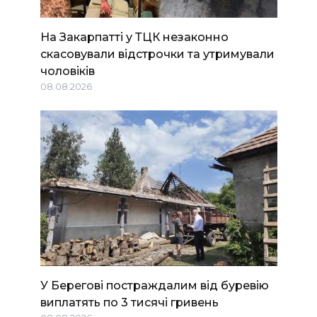
На Закарпатті у ТЦК незаконно
скасовували відстрочки та утримували
чоловіків
08.08.2026
У Берегові постраждалим від буревію
виплатять по 3 тисячі гривень