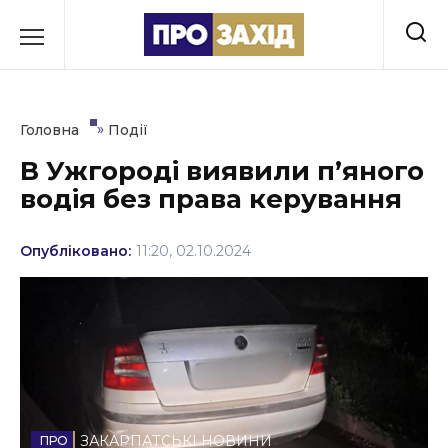
Перейти
до
РУБРИКИ
вмісту
Економіка
»
Головна
Події
Здоров’я
В Ужгороді виявили пʼяного
водія без права керування
Культура
Освіта
Опубліковано:
11:20, 02.10.2024
Події
Політика
Соціум
Спорт
ЗАКАРПАТСЬКІ НОВИНИ