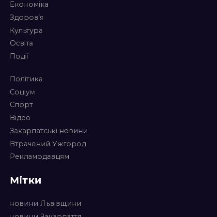
Економіка
Здоров’я
Культура
Освіта
Події
Політика
Соціум
Спорт
Відео
Закарпатські новини
Втрачений Ужгород
Рекламодавцям
Мітки
новини Львівщини
новини Закарпаття