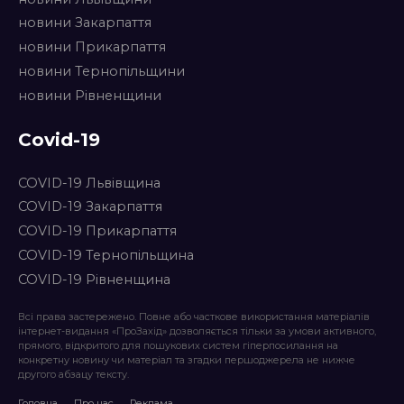
новини Закарпаття
новини Прикарпаття
новини Тернопільщини
новини Рівненщини
Covid-19
COVID-19 Львівщина
COVID-19 Закарпаття
COVID-19 Прикарпаття
COVID-19 Тернопільщина
COVID-19 Рівненщина
Всі права застережено. Повне або часткове використання матеріалів
інтернет-видання «ПроЗахід» дозволяється тільки за умови активного,
прямого, відкритого для пошукових систем гіперпосилання на
конкретну новину чи матеріал та згадки першоджерела не нижче
другого абзацу тексту.
Головна
Про нас
Реклама