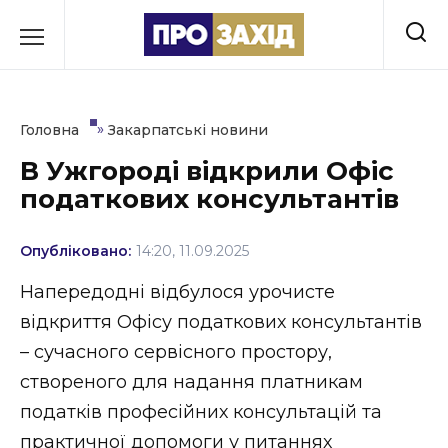
Перейти
до
РУБРИКИ
вмісту
Економіка
»
Головна
Закарпатські новини
Здоров’я
В Ужгороді відкрили Офіс
податкових консультантів
Культура
Освіта
Опубліковано:
14:20, 11.09.2025
Події
Напередодні відбулося урочисте
відкриття Офісу податкових консультантів
Політика
– сучасного сервісного простору,
Соціум
створеного для надання платникам
податків професійних консультацій та
Спорт
практичної допомоги у питаннях