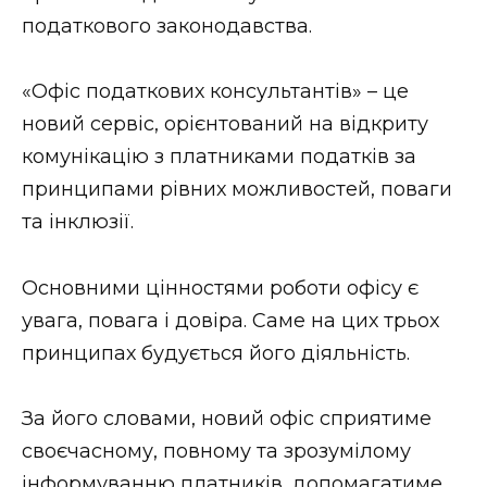
податкового законодавства.
Стиль життя
Втрачений Ужгород
«Офіс податкових консультантів» – це
новий сервіс, орієнтований на відкриту
Втрачений Ужгород (відеоверсія)
комунікацію з платниками податків за
принципами рівних можливостей, поваги
та інклюзії.
ЗАКАРПАТСЬКІ НОВИНИ
Основними цінностями роботи офісу є
увага, повага і довіра. Саме на цих трьох
НОВИНИ ЗАХІДНОЇ УКРАЇНИ
принципах будується його діяльність.
ФОТО
За його словами, новий офіс сприятиме
своєчасному, повному та зрозумілому
інформуванню платників, допомагатиме