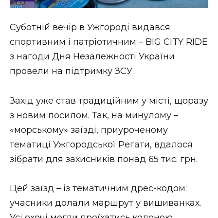
Стиль життя
Суботній вечір в Ужгороді видався
Втрачений Ужгород
спортивним і патріотичним – BIG CITY RIDE
Втрачений Ужгород (відеоверсія)
з нагоди Дня Незалежності України
провели на підтримку ЗСУ.
Захід уже став традиційним у місті, щоразу
ЗАКАРПАТСЬКІ НОВИНИ
з новим посилом. Так, на минулому –
«морському» заїзді, приуроченому
НОВИНИ ЗАХІДНОЇ УКРАЇНИ
тематиці Ужгородської Регати, вдалося
зібрати для захисників понад 65 тис. грн.
ФОТО
Цей заїзд – із тематичним дрес-кодом:
учасники долали маршрут у вишиванках.
Усі охочі могли проїхатись колоною