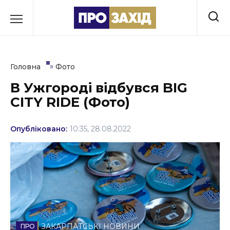
Перейти
до
РУБРИКИ
вмісту
Економіка
»
Головна
Фото
Здоров’я
В Ужгороді відбувся BIG
CITY RIDE (Фото)
Культура
Освіта
Опубліковано:
10:35, 28.08.2022
Події
Політика
Соціум
Спорт
ЗАКАРПАТСЬКІ НОВИНИ