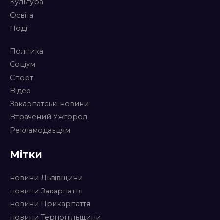
Культура
Освіта
Події
Політика
Соціум
Спорт
Відео
Закарпатські новини
Втрачений Ужгород
Рекламодавцям
Мітки
новини Львівщини
новини Закарпаття
новини Прикарпаття
новини Тернопільщини