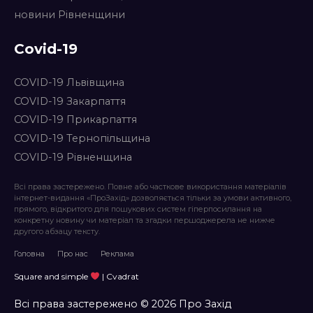
новини Рівненщини
Covid-19
COVID-19 Львівщина
COVID-19 Закарпаття
COVID-19 Прикарпаття
COVID-19 Тернопільщина
COVID-19 Рівненщина
Всі права застережено. Повне або часткове використання матеріалів
інтернет-видання «ПроЗахід» дозволяється тільки за умови активного,
прямого, відкритого для пошукових систем гіперпосилання на
конкретну новину чи матеріал та згадки першоджерела не нижче
другого абзацу тексту.
Головна
Про нас
Реклама
Square and simple
| Cvadrat
Всі права застережено © 2026 Про Захід