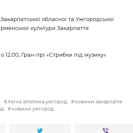
 Закарпатської обласної та Ужгородської
вірменської культури Закарпаття
 12.00, Гран-прі «Стрибки під музику»
а
легка атлетика ужгород
новини закарпаття
ід
новини ужгород