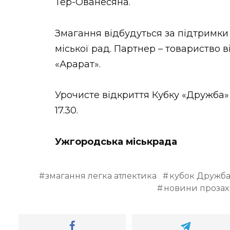
Тер-Ованесяна.
Змагання відбудуться за підтримки
міської рад. Партнер – товариство 
«Арарат».
Урочисте відкриття Кубку «Дружба» о
17.30.
Ужгородська міськрада
змагання легка атлектика
кубок Дружб
новини прозах