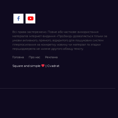
Всі права застережено. Повне або часткове використання
матеріалів інтернет-видання «ПроЗахід» дозволяється тільки за
умови активного, прямого, відкритого для пошукових систем
гіперпосилання на конкретну новину чи матеріал та згадки
першоджерела не нижче другого абзацу тексту.
Головна
Про нас
Реклама
Square and simple
| Cvadrat