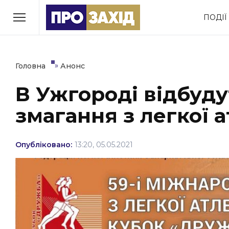
Перейти
ПОДІЇ
до
РУБРИКИ
вмісту
Економіка
Здоров’я
»
Головна
Анонс
В Ужгороді відбуд
Політика
Соціум
змагання з легкої 
Втрачений Ужгород
(відеоверсія)
Опубліковано:
13:20, 05.05.2021
ЗАКАРПАТСЬКІ НОВИНИ