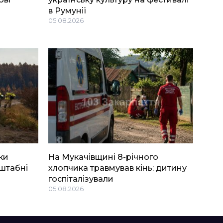
в Румунії
05.08.2026
ки
На Мукачівщині 8-річного
штабні
хлопчика травмував кінь: дитину
госпіталізували
05.08.2026