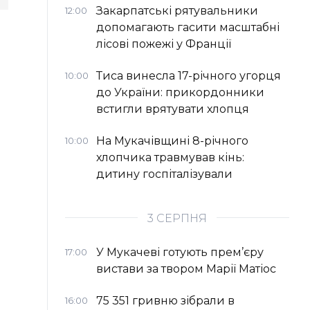
Закарпатські рятувальники
12:00
допомагають гасити масштабні
лісові пожежі у Франції
Тиса винесла 17-річного угорця
10:00
до України: прикордонники
встигли врятувати хлопця
На Мукачівщині 8-річного
10:00
хлопчика травмував кінь:
дитину госпіталізували
3 СЕРПНЯ
У Мукачеві готують прем’єру
17:00
вистави за твором Марії Матіос
75 351 гривню зібрали в
16:00