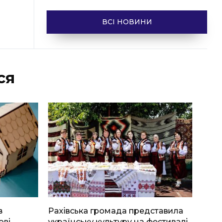
ВСІ НОВИНИ
ся
в
Рахівська громада представила
ові
українську культуру на фестивалі