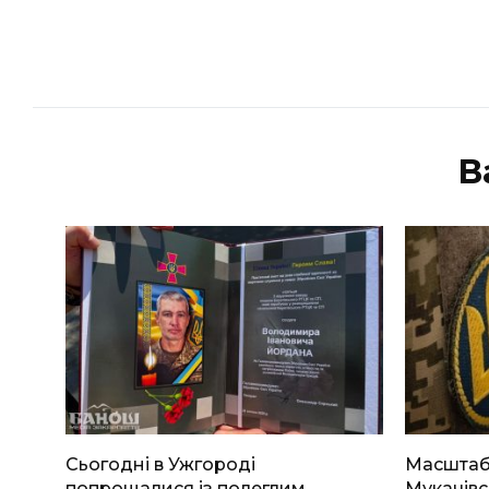
В
Сьогодні в Ужгороді
Масштабн
попрощалися із полеглим
Мукачівс