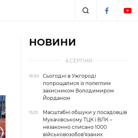
Події
НОВИНИ
я
Втрачений Ужгород
6 СЕРПНЯ
Сьогодні в Ужгороді
16:00
попрощалися із полеглим
захисником Володимиром
Йорданом
Масштабні обшуки у посадовців
15:25
Мукачівському ТЦК і ВЛК –
незаконно списано 1000
військовозобов’язаних