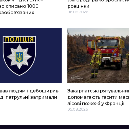
о списано 1000
розцінки
озобов’язаних
06.08.2026
вав людям і дебоширив:
Закарпатські рятувальни
ді патрульні затримали
допомагають гасити мас
лісові пожежі у Франції
05.08.2026