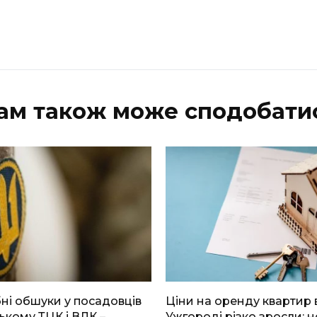
ам також може сподобати
і обшуки у посадовців
Ціни на оренду квартир 
ькому ТЦК і ВЛК –
Ужгороді різко зросли: н