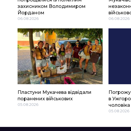
захисником Володимиром
незаконн
Йорданом
військов
06.08.2026
06.08.2026
Пластуни Мукачева відвідали
Погрожу
поранених військових
в Ужгоро
05.08.2026
чоловіка
05.08.2026