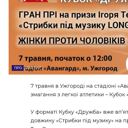
НОВИНИ ЗАХІДНОЇ УКРАЇНИ
ФОТО
ВІДЕО
АНОНС
7 травня в Ужгороді на стадіоні «А
змагання з легкої атлетики – Кубок
У форматі Кубку «Дружба» вже вп’яте
довжину «Стрибки під музику» на п