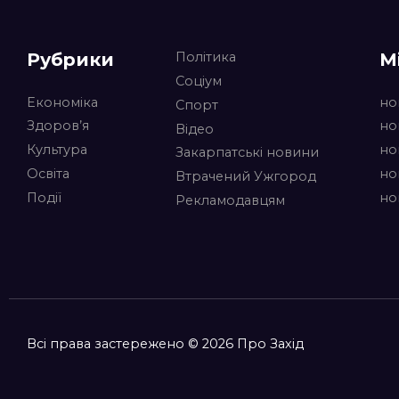
Рубрики
М
Політика
Соціум
Економіка
но
Спорт
Здоров’я
но
Відео
Культура
но
Закарпатські новини
Освіта
но
Втрачений Ужгород
Події
но
Рекламодавцям
Всі права застережено © 2026 Про Захід