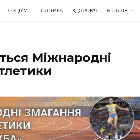
СОЦІУМ
ПОЛІТИКА
ЗДОРОВ’Я
БІЛЬШЕ
Культура
Освіта
уться Міжнародні
Спорт
Стиль житт
атлетики