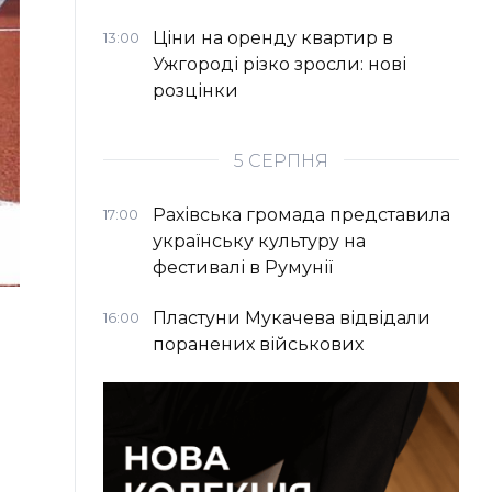
Ціни на оренду квартир в
13:00
Ужгороді різко зросли: нові
розцінки
5 СЕРПНЯ
Рахівська громада представила
17:00
українську культуру на
фестивалі в Румунії
Пластуни Мукачева відвідали
16:00
поранених військових