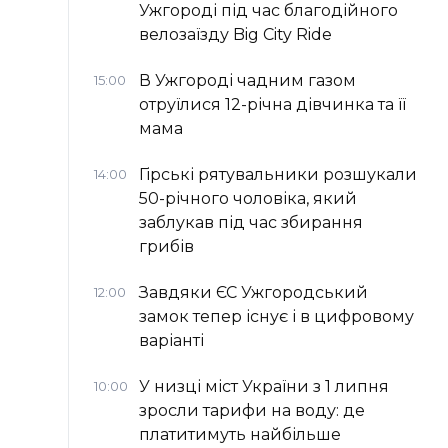
Ужгороді під час благодійного
велозаїзду Big Сity Ride
В Ужгороді чадним газом
15:00
отруїлися 12-річна дівчинка та її
мама
Гірські рятувальники розшукали
14:00
50-річного чоловіка, який
заблукав під час збирання
грибів
Завдяки ЄС Ужгородський
12:00
замок тепер існує і в цифровому
варіанті
У низці міст України з 1 липня
10:00
зросли тарифи на воду: де
платитимуть найбільше