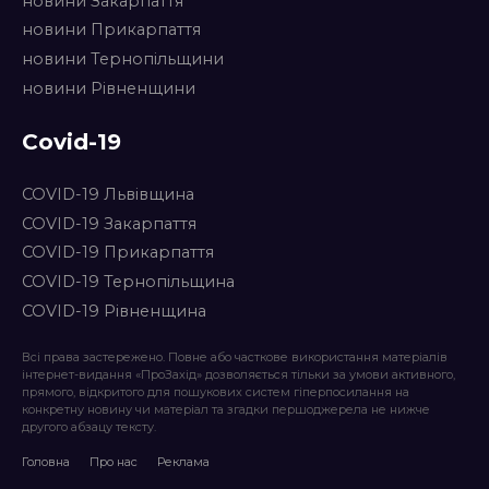
новини Закарпаття
новини Прикарпаття
новини Тернопільщини
новини Рівненщини
Covid-19
COVID-19 Львівщина
COVID-19 Закарпаття
COVID-19 Прикарпаття
COVID-19 Тернопільщина
COVID-19 Рівненщина
Всі права застережено. Повне або часткове використання матеріалів
інтернет-видання «ПроЗахід» дозволяється тільки за умови активного,
прямого, відкритого для пошукових систем гіперпосилання на
конкретну новину чи матеріал та згадки першоджерела не нижче
другого абзацу тексту.
Головна
Про нас
Реклама