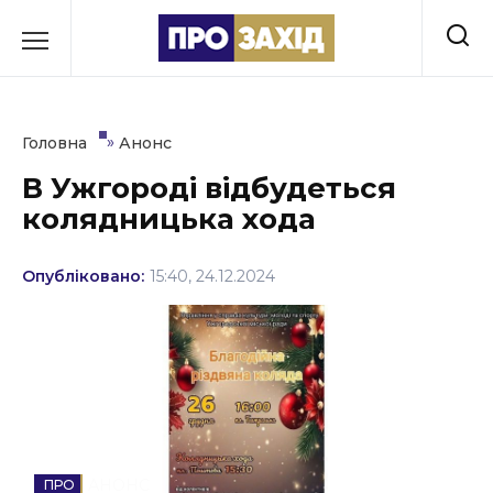
Перейти
до
РУБРИКИ
вмісту
Економіка
»
Головна
Анонс
Здоров’я
В Ужгороді відбудеться
колядницька хода
Культура
Освіта
Опубліковано:
15:40, 24.12.2024
Події
Політика
Соціум
Спорт
АНОНС