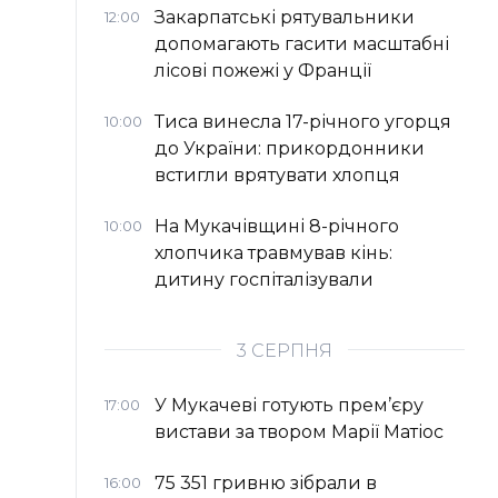
Закарпатські рятувальники
12:00
допомагають гасити масштабні
лісові пожежі у Франції
Тиса винесла 17-річного угорця
10:00
до України: прикордонники
встигли врятувати хлопця
На Мукачівщині 8-річного
10:00
хлопчика травмував кінь:
дитину госпіталізували
3 СЕРПНЯ
У Мукачеві готують прем’єру
17:00
вистави за твором Марії Матіос
75 351 гривню зібрали в
16:00