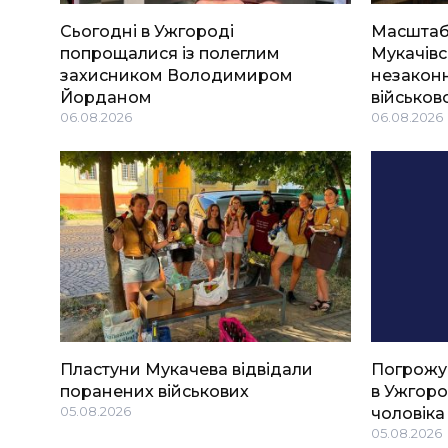
Сьогодні в Ужгороді
Масштабн
попрощалися із полеглим
Мукачівс
захисником Володимиром
незаконн
Йорданом
військов
06.08.2026
06.08.2026
Пластуни Мукачева відвідали
Погрожу
поранених військових
в Ужгоро
05.08.2026
чоловіка
05.08.2026