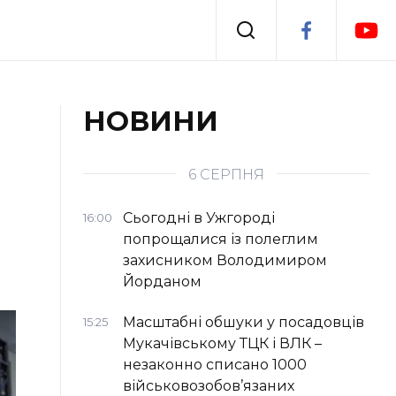
Події
НОВИНИ
я
Втрачений Ужгород
6 СЕРПНЯ
Сьогодні в Ужгороді
16:00
попрощалися із полеглим
захисником Володимиром
Йорданом
Масштабні обшуки у посадовців
15:25
Мукачівському ТЦК і ВЛК –
незаконно списано 1000
військовозобов’язаних