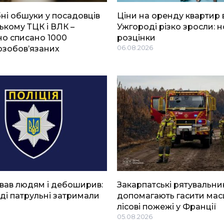
і обшуки у посадовців
Ціни на оренду квартир 
ькому ТЦК і ВЛК –
Ужгороді різко зросли: н
о списано 1000
розцінки
озобов’язаних
06.08.2026
вав людям і дебоширив:
Закарпатські рятувальни
ді патрульні затримали
допомагають гасити мас
лісові пожежі у Франції
05.08.2026