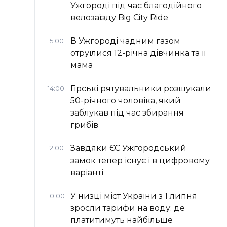
Ужгороді під час благодійного
велозаїзду Big Сity Ride
В Ужгороді чадним газом
15:00
отруїлися 12-річна дівчинка та її
мама
Гірські рятувальники розшукали
14:00
50-річного чоловіка, який
заблукав під час збирання
грибів
Завдяки ЄС Ужгородський
12:00
замок тепер існує і в цифровому
варіанті
У низці міст України з 1 липня
10:00
зросли тарифи на воду: де
платитимуть найбільше