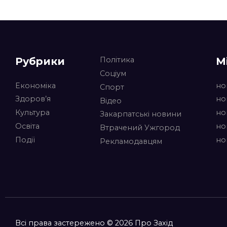
Рубрики
М
Політика
Соціум
Економіка
но
Спорт
Здоров’я
но
Відео
Культура
но
Закарпатські новини
Освіта
но
Втрачений Ужгород
Події
но
Рекламодавцям
Всі права застережено © 2026 Про Захід