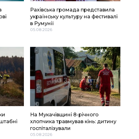
в
Рахівська громада представила
ові
українську культуру на фестивалі
в Румунії
05.08.2026
ки
На Мукачівщині 8-річного
штабні
хлопчика травмував кінь: дитину
госпіталізували
05.08.2026