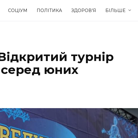
СОЦІУМ
ПОЛІТИКА
ЗДОРОВ’Я
БІЛЬШЕ
Культура
Освіта
Відкритий турнір
Спорт
Стиль житт
 серед юних