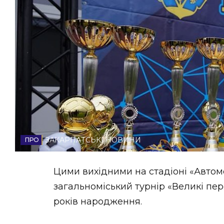
НОВИНИ ЗАХІДНОЇ УКРАЇНИ
ФОТО
ВІДЕО
ЗАКАРПАТСЬКІ НОВИНИ
Цими вихідними на стадіоні «Автом
загальноміський турнір «Великі пер
років народження.