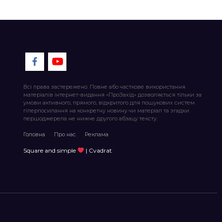
Всі права застережено. Повне або часткове використання
матеріалів інтернет-видання «ПроЗахід» дозволяється тільки за
умови активного, прямого, відкритого для пошукових систем
гіперпосилання на конкретну новину чи матеріал та згадки
першоджерела не нижче другого абзацу тексту.
Головна
Про нас
Реклама
Square and simple
| Cvadrat