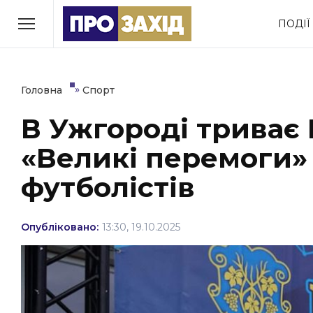
Перейти
ПОДІЇ
до
РУБРИКИ
вмісту
Економіка
Здоров’я
»
Головна
Спорт
В Ужгороді триває 
Політика
Соціум
«Великі перемоги»
Втрачений Ужгород
(відеоверсія)
футболістів
Опубліковано:
13:30, 19.10.2025
ЗАКАРПАТСЬКІ НОВИНИ