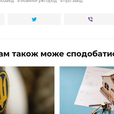
озахід
новини ужгород
про захід
ам також може сподобати