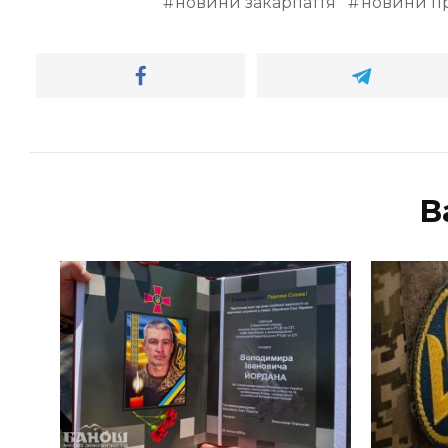
новини закарпаття
новини пр
В