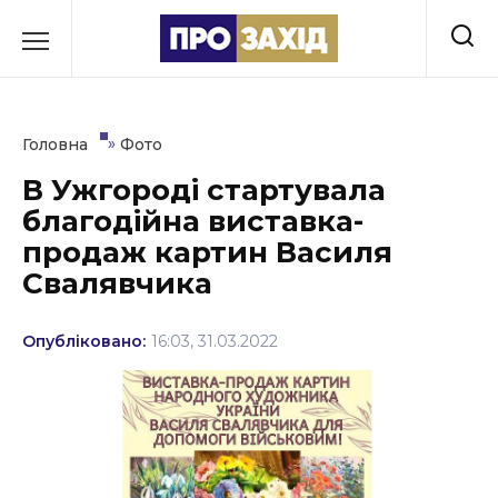
Перейти
до
РУБРИКИ
вмісту
Економіка
»
Головна
Фото
Здоров’я
В Ужгороді стартувала
благодійна виставка-
Культура
продаж картин Василя
Освіта
Свалявчика
Події
Опубліковано:
16:03, 31.03.2022
Політика
Соціум
Спорт