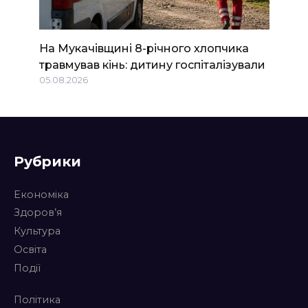
На Мукачівщині 8-річного хлопчика
травмував кінь: дитину госпіталізували
05.08.2026
Рубрики
Економіка
Здоров’я
Культура
Освіта
Події
Політика