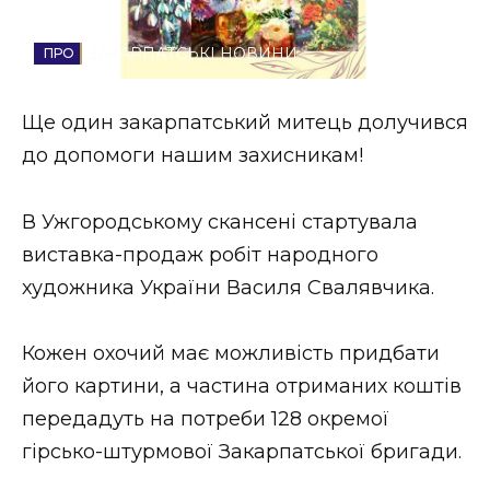
Стиль життя
ЗАКАРПАТСЬКІ НОВИНИ
Втрачений Ужгород
Ще один закарпатський митець долучився
Втрачений Ужгород (відеоверсія)
до допомоги нашим захисникам!
В Ужгородському скансені стартувала
ЗАКАРПАТСЬКІ НОВИНИ
виставка-продаж робіт народного
художника України Василя Свалявчика.
НОВИНИ ЗАХІДНОЇ УКРАЇНИ
Кожен охочий має можливість придбати
його картини, а частина отриманих коштів
ФОТО
передадуть на потреби 128 окремої
гірсько-штурмової Закарпатської бригади.