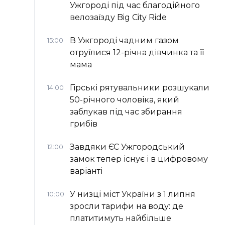
Ужгороді під час благодійного
велозаїзду Big Сity Ride
В Ужгороді чадним газом
15:00
отруїлися 12-річна дівчинка та її
мама
Гірські рятувальники розшукали
14:00
50-річного чоловіка, який
заблукав під час збирання
грибів
Завдяки ЄС Ужгородський
12:00
замок тепер існує і в цифровому
варіанті
У низці міст України з 1 липня
10:00
зросли тарифи на воду: де
платитимуть найбільше