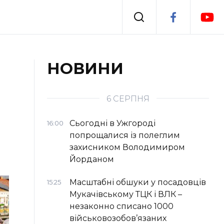
Події
НОВИНИ
я
Втрачений Ужгород
6 СЕРПНЯ
Сьогодні в Ужгороді
16:00
попрощалися із полеглим
захисником Володимиром
Йорданом
Масштабні обшуки у посадовців
15:25
Мукачівському ТЦК і ВЛК –
незаконно списано 1000
військовозобов’язаних