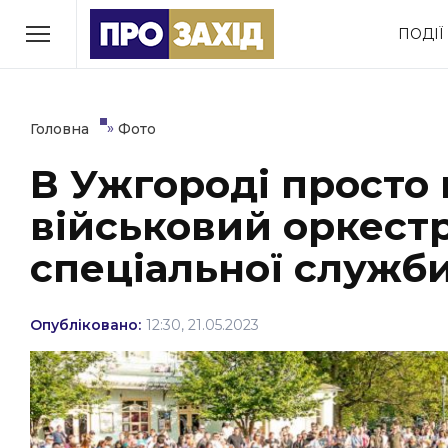
Перейти
ПОДІЇ
до
РУБРИКИ
вмісту
Економіка
Здоров’я
»
Головна
Фото
В Ужгороді просто
Політика
Соціум
військовий оркест
Втрачений Ужгород
(відеоверсія)
спеціальної служби
Опубліковано:
12:30, 21.05.2023
ЗАКАРПАТСЬКІ НОВИНИ