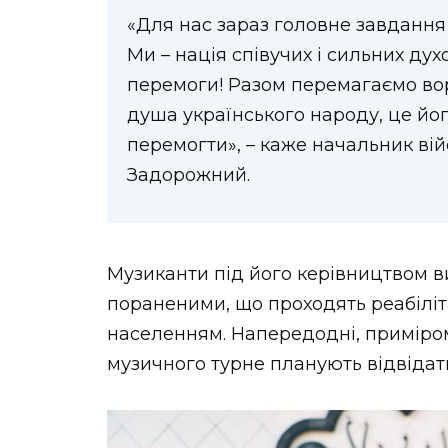
«Для нас зараз головне завдання 
Ми – нація співучих і сильних ду
перемоги! Разом перемагаємо вор
душа українського народу, це його
перемогти», – каже начальник ві
Задорожний.
Музиканти під його керівництвом в
пораненими, що проходять реабіліт
населенням. Напередодні, приміром,
музичного турне планують відвідати