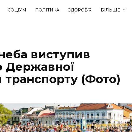
СОЦІУМ
ПОЛІТИКА
ЗДОРОВ’Я
БІЛЬШЕ
Культура
Освіта
 неба виступив
Спорт
Стиль житт
р Державної
 транспорту (Фото)