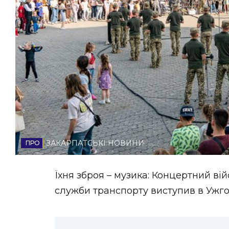
НОВИНИ ЗАХІДНОЇ УКРАЇНИ
ФОТО
ВІДЕО
ЗАКАРПАТСЬКІ НОВИНИ
Їхня зброя – музика: Концертний ві
служби транспорту виступив в Ужго