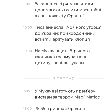
Закарпатські рятувальники
12:00
допомагають гасити масштабні
лісові пожежі у Франції
Тиса винесла 17-річного угорця
10:00
до України: прикордонники
встигли врятувати хлопця
На Мукачівщині 8-річного
10:00
хлопчика травмував кінь:
дитину госпіталізували
3 СЕРПНЯ
У Мукачеві готують прем’єру
17:00
вистави за твором Марії Матіос
75 351 гривню зібрали в
16:00