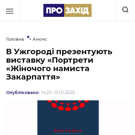
Перейти
до
РУБРИКИ
вмісту
Економіка
»
Головна
Анонс
Здоров’я
В Ужгороді презентують
виставку «Портрети
Культура
«Жіночого намиста
Освіта
Закарпаття»
Події
Опубліковано:
14:20, 13.01.2025
Політика
Соціум
Спорт