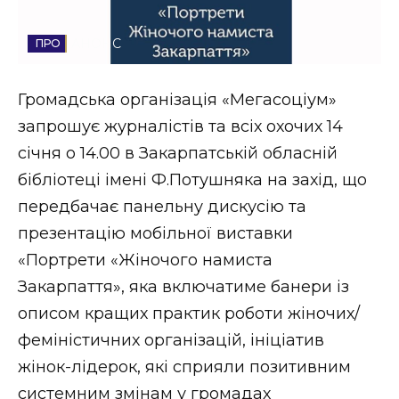
Стиль життя
АНОНС
Втрачений Ужгород
Громадська організація «Мегасоціум»
Втрачений Ужгород (відеоверсія)
запрошує журналістів та всіх охочих 14
січня о 14.00 в Закарпатській обласній
бібліотеці імені Ф.Потушняка на захід, що
ЗАКАРПАТСЬКІ НОВИНИ
передбачає панельну дискусію та
презентацію мобільної виставки
«Портрети «Жіночого намиста
НОВИНИ ЗАХІДНОЇ УКРАЇНИ
Закарпаття», яка включатиме банери із
описом кращих практик роботи жіночих/
ФОТО
феміністичних організацій, ініціатив
жінок-лідерок, які сприяли позитивним
системним змінам у громадах