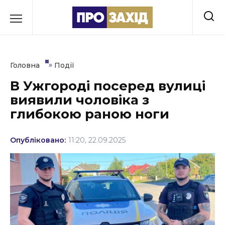
Перейти
до
РУБРИКИ
вмісту
Економіка
»
Головна
Події
Здоров’я
В Ужгороді посеред вулиці
виявили чоловіка з
Культура
глибокою раною ноги
Освіта
Опубліковано:
11:20, 22.09.2025
Події
Політика
Соціум
Спорт