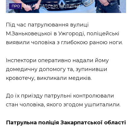
ЗАКАРПАТСЬКІ НОВИНИ
Стиль життя
Втрачений Ужгород
Під час патрулювання вулиці
М.Заньковецької в Ужгороді, поліцейські
Втрачений Ужгород (відеоверсія)
виявили чоловіка з глибокою раною ноги.
Інспектори оперативно надали йому
ЗАКАРПАТСЬКІ НОВИНИ
домедичну допомогу та, зупинивши
кровотечу, викликали медиків.
НОВИНИ ЗАХІДНОЇ УКРАЇНИ
До їх приїзду патрульні контролювали
стан чоловіка, якого згодом ушпиталили.
ФОТО
Патрульна поліція Закарпатської області