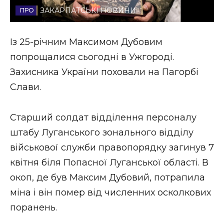
ЗАКАРПАТСЬКІ НОВИНИ
Стиль життя
Втрачений Ужгород
Із 25-річним Максимом Дубовим
попрощалися сьогодні в Ужгороді.
Втрачений Ужгород (відеоверсія)
Захисника України поховали на Пагорбі
Слави.
ЗАКАРПАТСЬКІ НОВИНИ
Старший солдат відділення персоналу
штабу Луганського зонального відділу
військової служби правопорядку загинув 7
НОВИНИ ЗАХІДНОЇ УКРАЇНИ
квітня біля Попасної Луганської області. В
окоп, де був Максим Дубовий, потрапила
ФОТО
міна і він помер від численних осколкових
поранень.