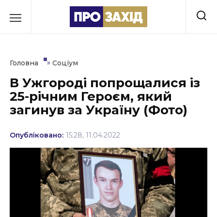
Перейти
до
РУБРИКИ
вмісту
Економіка
»
Головна
Соціум
Здоров’я
В Ужгороді попрощалися із
25-річним Героєм, який
Культура
загинув за Україну (Фото)
Освіта
Опубліковано:
15:28, 11.04.2022
Події
Політика
Соціум
Спорт