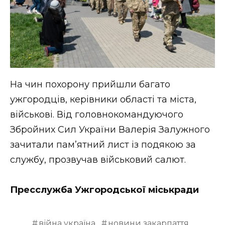
На чин похорону прийшли багато
ужгородців, керівники області та міста,
військові. Від головнокомандуючого
Збройних Сил України Валерія Залужного
зачитали пам’ятний лист із подякою за
службу, прозвучав військовий салют.
Пресслужба Ужгородської міськради
війна україна
новини закарпаття