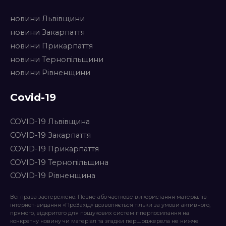
новини Львівщини
новини Закарпаття
новини Прикарпаття
новини Тернопільщини
новини Рівненщини
Covid-19
COVID-19 Львівщина
COVID-19 Закарпаття
COVID-19 Прикарпаття
COVID-19 Тернопільщина
COVID-19 Рівненщина
Всі права застережено. Повне або часткове використання матеріалів
інтернет-видання «ПроЗахід» дозволяється тільки за умови активного,
прямого, відкритого для пошукових систем гіперпосилання на
конкретну новину чи матеріал та згадки першоджерела не нижче