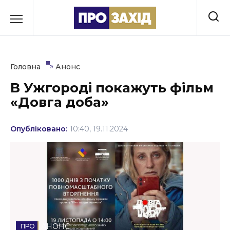
Перейти
до
РУБРИКИ
вмісту
Економіка
»
Головна
Анонс
Здоров’я
В Ужгороді покажуть фільм
«Довга доба»
Культура
Освіта
Опубліковано:
10:40, 19.11.2024
Події
Політика
Соціум
Спорт
АНОНС