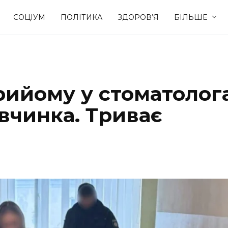
СОЦІУМ
ПОЛІТИКА
ЗДОРОВ’Я
БІЛЬШЕ
Культура
Освіта
рийому у стоматолог
Спорт
Стиль житт
івчинка. Триває