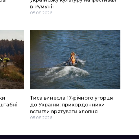
в Румунії
05.08.2026
ки
Тиса винесла 17-річного угорця
штабні
до України: прикордонники
встигли врятувати хлопця
05.08.2026