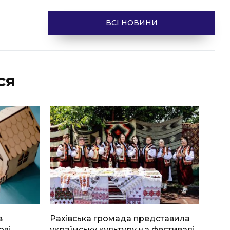
ВСІ НОВИНИ
ся
в
Рахівська громада представила
ові
українську культуру на фестивалі