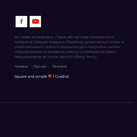
Всі права застережено. Повне або часткове використання
матеріалів інтернет-видання «ПроЗахід» дозволяється тільки за
умови активного, прямого, відкритого для пошукових систем
гіперпосилання на конкретну новину чи матеріал та згадки
першоджерела не нижче другого абзацу тексту.
Головна
Про нас
Реклама
Square and simple
| Cvadrat