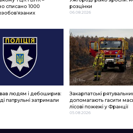
о списано 1000
розцінки
озобов’язаних
06.08.2026
вав людям і дебоширив:
Закарпатські рятувальни
ді патрульні затримали
допомагають гасити мас
лісові пожежі у Франції
05.08.2026