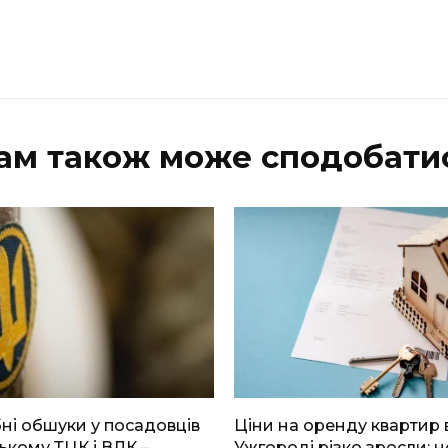
ам також може сподобати
і обшуки у посадовців
Ціни на оренду квартир 
ькому ТЦК і ВЛК –
Ужгороді різко зросли: н