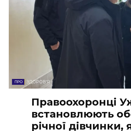
НОВИНИ ЗАХІДНОЇ УКРАЇНИ
ФОТО
ВІДЕО
ЗДОРОВ'Я
Правоохоронці У
встановлюють обс
річної дівчинки, 