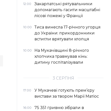
Закарпатські рятувальники
12:00
допомагають гасити масштабні
лісові пожежі у Франції
Тиса винесла 17-річного угорця
10:00
до України: прикордонники
встигли врятувати хлопця
На Мукачівщині 8-річного
10:00
хлопчика травмував кінь:
дитину госпіталізували
3 СЕРПНЯ
У Мукачеві готують прем’єру
17:00
вистави за твором Марії Матіос
75 351 гривню зібрали в
16:00