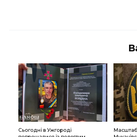
В
Сьогодні в Ужгороді
Масштабн
попрощалися із полеглим
Мукачівс