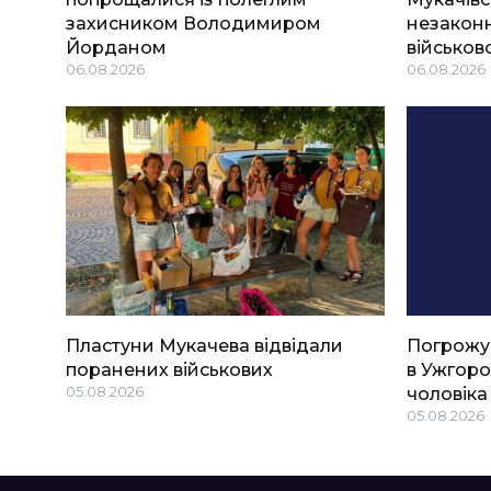
захисником Володимиром
незаконн
Йорданом
військов
06.08.2026
06.08.2026
Пластуни Мукачева відвідали
Погрожу
поранених військових
в Ужгоро
05.08.2026
чоловіка
05.08.2026