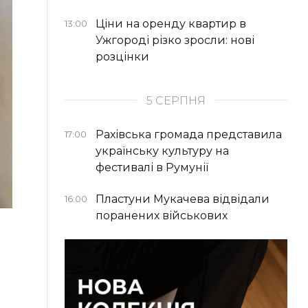
Ціни на оренду квартир в
13:00
Ужгороді різко зросли: нові
розцінки
5 СЕРПНЯ
Рахівська громада представила
17:00
українську культуру на
фестивалі в Румунії
Пластуни Мукачева відвідали
16:00
поранених військових