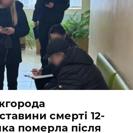
жгорода
тавини смерті 12-
яка померла після