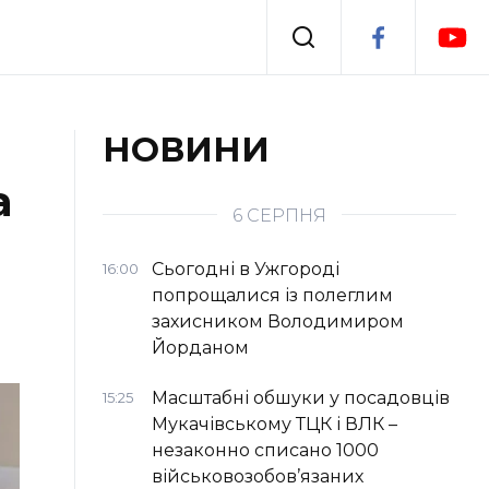
Події
НОВИНИ
а
я
Втрачений Ужгород
6 СЕРПНЯ
Сьогодні в Ужгороді
16:00
попрощалися із полеглим
захисником Володимиром
Йорданом
Масштабні обшуки у посадовців
15:25
Мукачівському ТЦК і ВЛК –
незаконно списано 1000
військовозобов’язаних