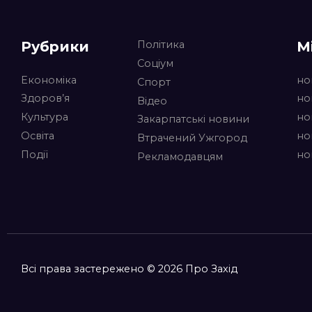
Рубрики
М
Політика
Соціум
Економіка
но
Спорт
Здоров’я
но
Відео
Культура
но
Закарпатські новини
Освіта
но
Втрачений Ужгород
Події
но
Рекламодавцям
Всі права застережено © 2026 Про Захід