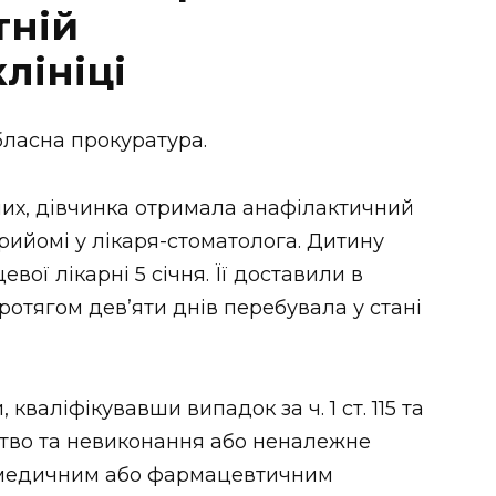
тній
лініці
ласна прокуратура.
их, дівчинка отримала анафілактичний
рийомі у лікаря-стоматолога. Дитину
ої лікарні 5 січня. Її доставили в
ротягом дев’яти днів перебувала у стані
валіфікувавши випадок за ч. 1 ст. 115 та
ивство та невиконання або неналежне
в медичним або фармацевтичним