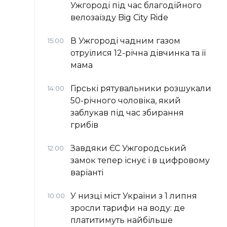
Ужгороді під час благодійного
велозаїзду Big Сity Ride
В Ужгороді чадним газом
15:00
отруїлися 12-річна дівчинка та її
мама
Гірські рятувальники розшукали
14:00
50-річного чоловіка, який
заблукав під час збирання
грибів
Завдяки ЄС Ужгородський
12:00
замок тепер існує і в цифровому
варіанті
У низці міст України з 1 липня
10:00
зросли тарифи на воду: де
платитимуть найбільше