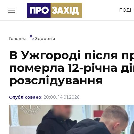
Перейти
ПОДІЇ
до
РУБРИКИ
вмісту
Економіка
Здоров’я
»
Головна
Здоров'я
В Ужгороді після п
Політика
Соціум
померла 12-річна д
Втрачений Ужгород
(відеоверсія)
розслідування
Опубліковано:
20:00, 14.01.2026
ЗАКАРПАТСЬКІ НОВИНИ