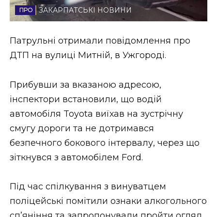
ЗАКАРПАТСЬКІ НОВИНИ
Стиль життя
Втрачений Ужгород
Патрульні отримали повідомлення про
ДТП на вулиці Митній, в Ужгороді.
Втрачений Ужгород (відеоверсія)
Прибувши за вказаною адресою,
інспектори встановили, що водій
ЗАКАРПАТСЬКІ НОВИНИ
автомобіля Toyota виїхав на зустрічну
смугу дороги та не дотримався
безпечного бокового інтервалу, через що
НОВИНИ ЗАХІДНОЇ УКРАЇНИ
зіткнувся з автомобілем Ford.
ФОТО
Під час спілкування з винуватцем
поліцейські помітили ознаки алкогольного
сп’яніння та запропонували пройти огляд