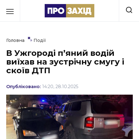
Перейти
до
РУБРИКИ
вмісту
Економіка
»
Головна
Події
Здоров’я
В Ужгороді пʼяний водій
виїхав на зустрічну смугу і
Культура
скоїв ДТП
Освіта
Опубліковано:
14:20, 28.10.2025
Події
Політика
Соціум
Спорт