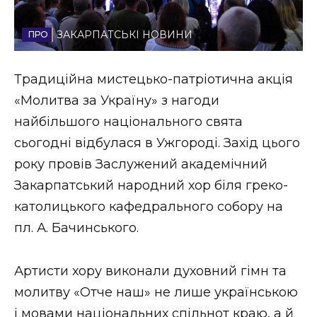
Стиль життя
ЗАКАРПАТСЬКІ НОВИНИ
Втрачений Ужгород
Традиційна мистецько-патріотична акція
Втрачений Ужгород (відеоверсія)
«Молитва за Україну» з нагоди
найбільшого національного свята
сьогодні відбулася в Ужгороді. Захід цього
ЗАКАРПАТСЬКІ НОВИНИ
року провів Заслужений академічний
Закарпатський народний хор біля греко-
католицького кафедрального собору на
НОВИНИ ЗАХІДНОЇ УКРАЇНИ
пл. А. Бачинського.
ФОТО
Артисти хору виконали духовний гімн та
молитву «Отче наш» не лише українською
і мовами національних спільнот краю, а й