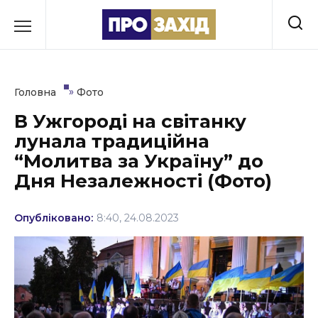
Перейти
до
РУБРИКИ
вмісту
Економіка
»
Головна
Фото
Здоров’я
В Ужгороді на світанку
лунала традиційна
Культура
“Молитва за Україну” до
Освіта
Дня Незалежності (Фото)
Події
Опубліковано:
8:40, 24.08.2023
Політика
Соціум
Спорт