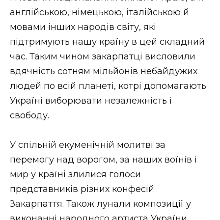
ВІДЕО
англійською, німецькою, італійською й
мовами інших народів світу, які
підтримують нашу країну в цей складний
час. Таким чином закарпатці висловили
вдячність сотням мільйонів небайдужих
людей по всій планеті, котрі допомагають
Україні виборювати незалежність і
свободу.
У спільній екуменічній молитві за
перемогу над ворогом, за наших воїнів і
мир у країні злилися голоси
представників різних конфесій
Закарпаття. Також лунали композиції у
виконанні народного артиста України