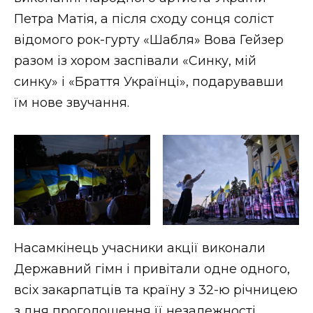
Петра Матія, а після сходу сонця соліст
відомого рок-гурту «Шабля» Вова Гейзер
разом із хором заспівали «Синку, мій
синку» і «Браття Українці», подарувавши
їм нове звучання.
Насамкінець учасники акції виконали
Державний гімн і привітали одне одного,
всіх закарпатців та країну з 32-ю річницею
з дня проголошення її незалежності.