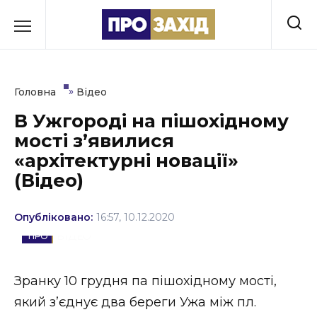
Перейти
до
РУБРИКИ
вмісту
Економіка
»
Головна
Відео
Здоров’я
В Ужгороді на пішохідному
мості з’явилися
Культура
«архітектурні новації»
Освіта
(Відео)
Події
Опубліковано:
16:57, 10.12.2020
Політика
ВІДЕО
Соціум
Зранку 10 грудня па пішохідному мості,
Спорт
який з’єднує два береги Ужа між пл.