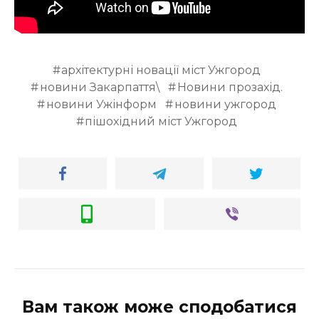
ВІДЕО
архітектурні новації міст Ужгород
новини Закарпаття\
Новини прозахід.
новини Ужінформ
новини ужгород
пішохідний міст Ужгород
Вам також може сподобатися