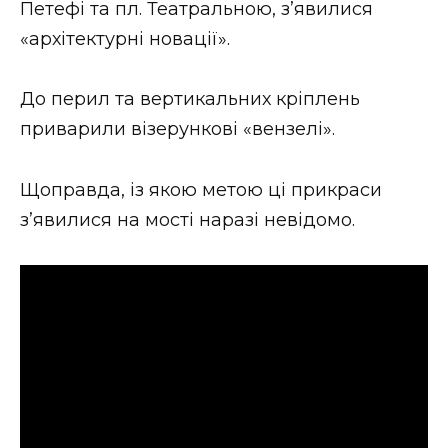
Петефі та пл. Театральною, з’явилися
Стиль життя
«архітектурні новації».
Втрачений Ужгород
До перил та вертикальних кріплень
Втрачений Ужгород (відеоверсія)
приварили візерункові «вензелі».
Щоправда, із якою метою ці прикраси
ЗАКАРПАТСЬКІ НОВИНИ
з’явилися на мості наразі невідомо.
НОВИНИ ЗАХІДНОЇ УКРАЇНИ
ФОТО