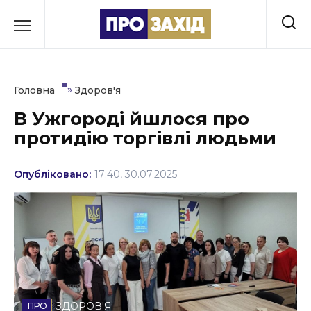
Перейти
до
РУБРИКИ
вмісту
Економіка
»
Головна
Здоров'я
Здоров’я
В Ужгороді йшлося про
протидію торгівлі людьми
Культура
Освіта
Опубліковано:
17:40, 30.07.2025
Події
Політика
Соціум
Спорт
ЗДОРОВ'Я