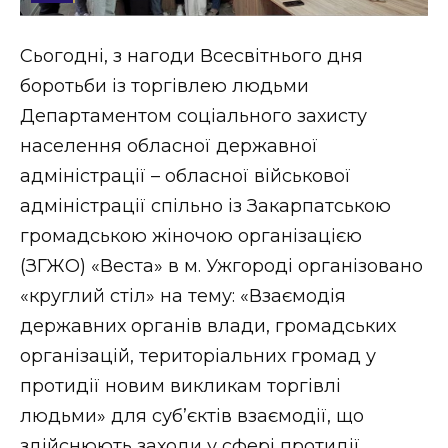
Стиль життя
Сьогодні, з нагоди Всесвітнього дня
Втрачений Ужгород
боротьби із торгівлею людьми
Втрачений Ужгород (відеоверсія)
Департаментом соціального захисту
населення обласної державної
адміністрації – обласної військової
адміністрації спільно із Закарпатською
ЗАКАРПАТСЬКІ НОВИНИ
громадською жіночою організацією
(ЗГЖО) «Веста» в м. Ужгороді організовано
НОВИНИ ЗАХІДНОЇ УКРАЇНИ
«круглий стіл» на тему: «Взаємодія
державних органів влади, громадських
організацій, територіальних громад у
ФОТО
протидії новим викликам торгівлі
людьми» для суб’єктів взаємодії, що
здійснюють заходи у сфері протидії