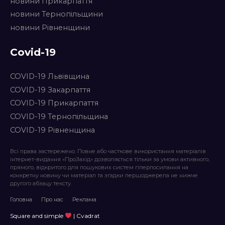
новини Прикарпаття
новини Тернопільщини
новини Рівненщини
Covid-19
COVID-19 Львівщина
COVID-19 Закарпаття
COVID-19 Прикарпаття
COVID-19 Тернопільщина
COVID-19 Рівненщина
Всі права застережено. Повне або часткове використання матеріалів
інтернет-видання «ПроЗахід» дозволяється тільки за умови активного,
прямого, відкритого для пошукових систем гіперпосилання на
конкретну новину чи матеріал та згадки першоджерела не нижче
другого абзацу тексту.
Головна
Про нас
Реклама
Square and simple
| Cvadrat