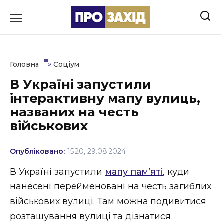
Перейти
до
РУБРИКИ
вмісту
Економіка
»
Головна
Соціум
Здоров’я
В Україні запустили
інтерактивну мапу вулиць,
Культура
названих на честь
Освіта
військових
Події
Опубліковано:
15:20, 29.08.2024
Політика
В Україні запустили
мапу пам’яті
, куди
нанесені перейменовані на честь загиблих
Соціум
військових вулиці. Там можна подивитися
Спорт
розташування вулиці та дізнатися