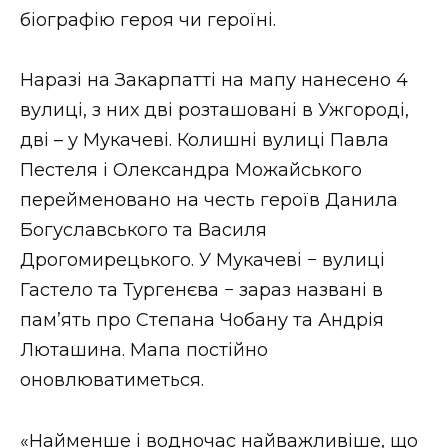
біографію героя чи героїні.
Стиль життя
Втрачений Ужгород
Наразі на Закарпатті на мапу нанесено 4
вулиці, з них дві розташовані в Ужгороді,
Втрачений Ужгород (відеоверсія)
дві – у Мукачеві. Колишні вулиці Павла
Пестеля і Олександра Можайського
перейменовано на честь героїв Данила
ЗАКАРПАТСЬКІ НОВИНИ
Богуславського та Василя
Дрогомирецького. У Мукачеві − вулиці
Гастело та Тургенєва − зараз названі в
НОВИНИ ЗАХІДНОЇ УКРАЇНИ
пам’ять про Степана Чобану та Андрія
Люташина. Мапа постійно
ФОТО
оновлюватиметься.
«Найменше і водночас найважливіше, що