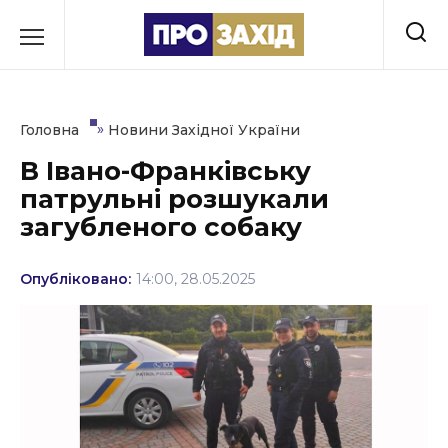
Перейти
до
РУБРИКИ
вмісту
Економіка
»
Головна
Новини Західної України
Здоров’я
В Івано-Франківську
патрульні розшукали
Культура
загубленого собаку
Освіта
Опубліковано:
14:00, 28.05.2025
Події
Політика
Соціум
Спорт