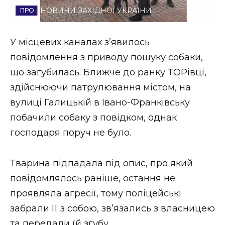
НОВИНИ ЗАХІДНОЇ УКРАЇНИ
Стиль життя
Втрачений Ужгород
У місцевих каналах зʼявилось
повідомлення з приводу пошуку собаки,
Втрачений Ужгород (відеоверсія)
що загубилась. Ближче до ранку ТОРівці,
здійснюючи патрулювання містом, на
вулиці Галицькій в Івано-Франківську
ЗАКАРПАТСЬКІ НОВИНИ
побачили собаку з повідком, однак
господаря поруч не було.
НОВИНИ ЗАХІДНОЇ УКРАЇНИ
Тварина підпадала під опис, про який
повідомлялось раніше, остання не
ФОТО
проявляла агресії, тому поліцейські
забрали її з собою, звʼязались з власницею
та передали їй згубу.