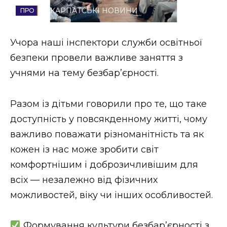
ЗАКАРПАТСЬКІ НОВИНИ
Стиль життя
Втрачений Ужгород
Учора наші інспектори служби освітньої
безпеки провели важливе заняття з
Втрачений Ужгород (відеоверсія)
учнями на тему безбар’єрності.
Разом із дітьми говорили про те, що таке
ЗАКАРПАТСЬКІ НОВИНИ
доступність у повсякденному житті, чому
важливо поважати різноманітність та як
кожен із нас може зробити світ
НОВИНИ ЗАХІДНОЇ УКРАЇНИ
комфортнішим і доброзичливішим для
всіх — незалежно від фізичних
ФОТО
можливостей, віку чи інших особливостей.
Формування культури безбар’єрності з