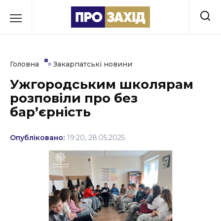
Перейти
до
РУБРИКИ
вмісту
Економіка
»
Головна
Закарпатські новини
Здоров’я
Ужгородським школярам
розповіли про без
Культура
бар’єрність
Освіта
Опубліковано:
19:20, 28.05.2025
Події
Політика
Соціум
Спорт