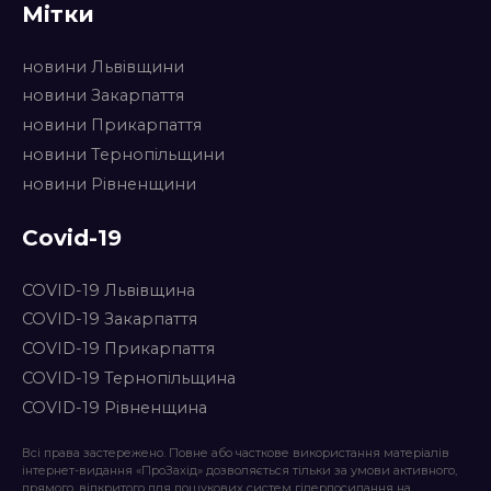
Мітки
новини Львівщини
новини Закарпаття
новини Прикарпаття
новини Тернопільщини
новини Рівненщини
Covid-19
COVID-19 Львівщина
COVID-19 Закарпаття
COVID-19 Прикарпаття
COVID-19 Тернопільщина
COVID-19 Рівненщина
Всі права застережено. Повне або часткове використання матеріалів
інтернет-видання «ПроЗахід» дозволяється тільки за умови активного,
прямого, відкритого для пошукових систем гіперпосилання на