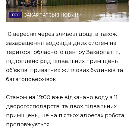
Стиль життя
ЗАКАРПАТСЬКІ НОВИНИ
Втрачений Ужгород
10 вересня через зливові дощі, а також
Втрачений Ужгород (відеоверсія)
захаращення водовідвідних систем на
території обласного центру Закарпаття,
підтоплено ряд підвальних приміщень
ЗАКАРПАТСЬКІ НОВИНИ
об’єктів, приватних житлових будинків та
багатоповерхівок.
НОВИНИ ЗАХІДНОЇ УКРАЇНИ
Станом на 19:00 вже відкачано воду з 11
дворогосподарств, та двох підвальних
ФОТО
приміщень, ще на п’ятьох адресах робота
продовжується.