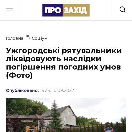
Перейти
до
РУБРИКИ
вмісту
Економіка
»
Головна
Соціум
Здоров’я
Ужгородські рятувальники
ліквідовують наслідки
Культура
погіршення погодних умов
Освіта
(Фото)
Події
Опубліковано:
19:35, 10.09.2022
Політика
Соціум
Спорт