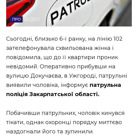
Стиль життя
ВІДЕО
Втрачений Ужгород
Втрачений Ужгород (відеоверсія)
Сьогодні, близько 6-ї ранку, на лінію 102
зателефонувала схвильована жінка і
повідомила, що до її квартири проник
ЗАКАРПАТСЬКІ НОВИНИ
невідомий. Оперативно прибувши на
вулицю Докучаєва, в Ужгороді, патрульні
виявили чоловіка, інформує
патрульна
НОВИНИ ЗАХІДНОЇ УКРАЇНИ
поліція Закарпатської області.
Побачивши патрульних, чоловік кинувся
ФОТО
тікати, однак охоронці порядку миттєво
наздогнали його та зупинили.