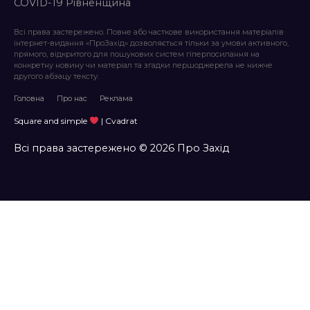
COVID-19 Рівненщина
Всі права застережено. Повне або часткове використання матеріалів
інтернет-видання «ПроЗахід» дозволяється тільки за умови активного,
прямого, відкритого для пошукових систем гіперпосилання на
конкретну новину чи матеріал та згадки першоджерела не нижче
другого абзацу тексту.
Головна
Про нас
Реклама
Square and simple
| Cvadrat
Всі права застережено © 2026 Про Захід