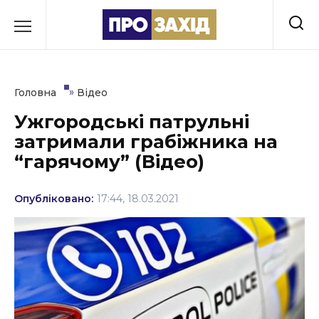
Перейти
до
РУБРИКИ
вмісту
Економіка
»
Головна
Відео
Здоров’я
Ужгородські патрульні
затримали грабіжника на
Культура
“гарячому” (Відео)
Освіта
Опубліковано:
17:44, 18.03.2021
Події
Політика
Соціум
Спорт