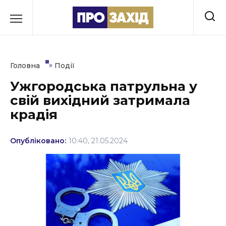
Перейти
до
РУБРИКИ
вмісту
Економіка
»
Головна
Події
Здоров’я
Ужгородська патрульна у
свій вихідний затримала
Культура
крадія
Освіта
Опубліковано:
10:40, 21.05.2024
Події
Політика
Соціум
Спорт