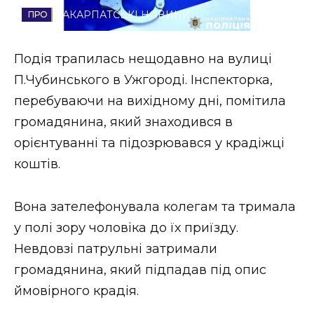
ЗАКАРПАТСЬКІ НОВИНИ
Стиль життя
Втрачений Ужгород
Подія трапилась нещодавно на вулиці
П.Чубинського в Ужгороді. Інспекторка,
Втрачений Ужгород (відеоверсія)
перебуваючи на вихідному дні, помітила
громадянина, який знаходився в
орієнтуванні та підозрювався у крадіжці
ЗАКАРПАТСЬКІ НОВИНИ
коштів.
Вона зателефонувала колегам та тримала
НОВИНИ ЗАХІДНОЇ УКРАЇНИ
у полі зору чоловіка до їх приїзду.
Невдовзі патрульні затримали
ФОТО
громадянина, який підпадав під опис
ймовірного крадія.