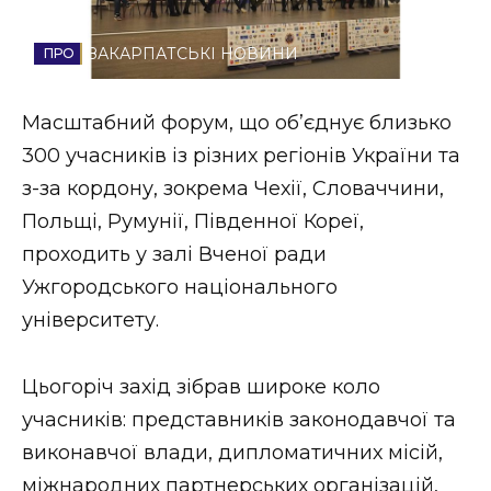
Стиль життя
ЗАКАРПАТСЬКІ НОВИНИ
Втрачений Ужгород
Масштабний форум, що об’єднує близько
Втрачений Ужгород (відеоверсія)
300 учасників із різних регіонів України та
з-за кордону, зокрема Чехії, Словаччини,
Польщі, Румунії, Південної Кореї,
ЗАКАРПАТСЬКІ НОВИНИ
проходить у залі Вченої ради
Ужгородського національного
університету.
НОВИНИ ЗАХІДНОЇ УКРАЇНИ
Цьогоріч захід зібрав широке коло
ФОТО
учасників: представників законодавчої та
виконавчої влади, дипломатичних місій,
міжнародних партнерських організацій,