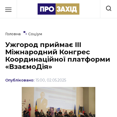
Перейти
до
РУБРИКИ
вмісту
Економіка
»
Головна
Соціум
Здоров’я
Ужгород приймає ІІІ
Міжнародний Конгрес
Культура
Координаційної платформи
Освіта
«ВзаємоДія»
Події
Опубліковано:
15:00, 02.05.2025
Політика
Соціум
Спорт